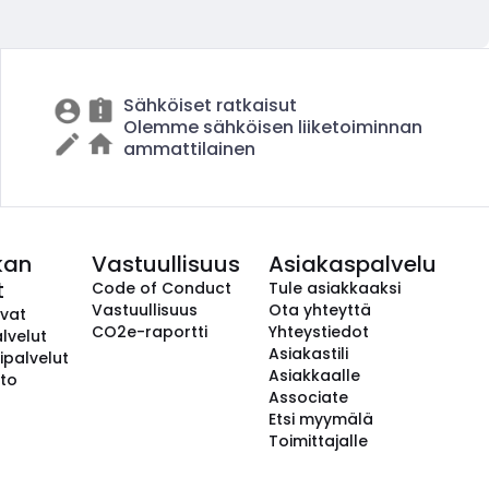
Sähköiset ratkaisut
Olemme sähköisen liiketoiminnan
ammattilainen
kan
Vastuullisuus
Asiakaspalvelu
t
Code of Conduct
Tule asiakkaaksi
Vastuullisuus
Ota yhteyttä
avat
CO2e-raportti
Yhteystiedot
lvelut
Asiakastili
ipalvelut
Asiakkaalle
to
Associate
Etsi myymälä
Toimittajalle