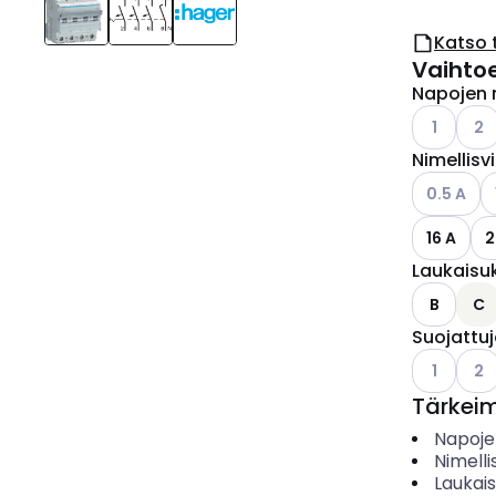
Katso 
Vaihto
Napojen 
Katso käyt
Kats
1
2
Nimellisv
Katso käyt
K
0.5 A
16 A
2
Laukaisu
B
C
Suojattu
Katso käyt
Kats
1
2
Tärkei
Napoje
Nimelli
Laukai