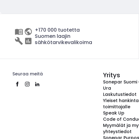
+170 000 tuotetta
Suomen laajin
sähkötarvikevalikoima
Seuraa meitä
Yritys
Sonepar Suomi
Ura
Laskutustiedot
Yleiset hankint
toimittajalle
Speak Up
Code of Condu
Myymälät ja my
yhteystiedot
Sonepar Purpo