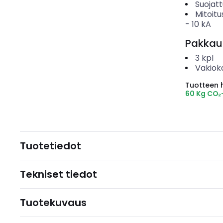
Suojat
Mitoitu
-
10
kA
Pakkau
3
kpl
Vakiok
Tuotteen hi
60 Kg CO₂
Tuotetiedot
Tekniset tiedot
Tuotekuvaus