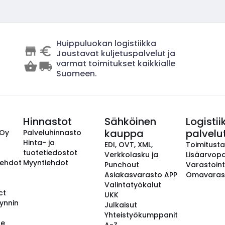
Huippuluokan logistiikka
Joustavat kuljetuspalvelut ja
varmat toimitukset kaikkialle
Suomeen.
Hinnastot
Sähköinen
Logistii
kauppa
palvelu
 Oy
Palveluhinnasto
Hinta- ja
EDI, OVT, XML,
Toimitust
tuotetiedostot
Verkkolasku ja
Lisäarvopa
aehdot
Myyntiehdot
Punchout
Varastoint
Asiakasvarasto APP
Omavaras
Valintatyökalut
ct
UKK
ynnin
Julkaisut
Yhteistyökumppanit
se