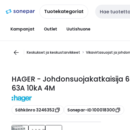
Siirry
Siirry
navigointiin
sisältöön
Tuotekategoriat
Haku
Kampanjat
Outlet
Uutishuone
Keskukset ja keskustarvikkeet
Vikavirtasuojat ja johdo
HAGER - Johdonsuojakatkaisija 
63A 10kA 4M
Kopioi
Kopioi
Sähkönro 3246352
Sonepar-ID 100018300