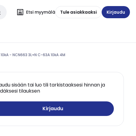
Etsi myymälä
Tule asiakkaaksi
Kirjaudu
 10kA - NCN663 3L+N C-63A 10kA 4M
jaudu sisään tai luo tili tarkistaaksesi hinnan ja
däksesi tilauksen
Kirjaudu