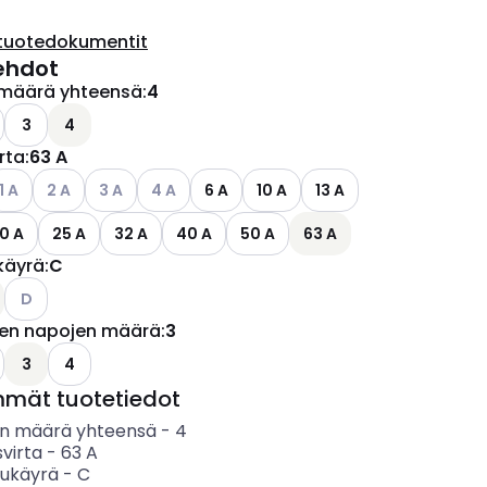
tuotedokumentit
ehdot
määrä yhteensä
:
4
ettävissä olevat vaihtoehdot
o käytettävissä olevat vaihtoehdot
3
4
irta
:
63 A
ettävissä olevat vaihtoehdot
atso käytettävissä olevat vaihtoehdot
Katso käytettävissä olevat vaihtoehdot
Katso käytettävissä olevat vaihtoehdot
Katso käytettävissä olevat vaihtoehdot
1 A
2 A
3 A
4 A
6 A
10 A
13 A
0 A
25 A
32 A
40 A
50 A
63 A
käyrä
:
C
Katso käytettävissä olevat vaihtoehdot
D
jen napojen määrä
:
3
ettävissä olevat vaihtoehdot
o käytettävissä olevat vaihtoehdot
3
4
mmät tuotetiedot
n määrä yhteensä
-
4
svirta
-
63
A
sukäyrä
-
C