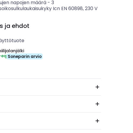
tujen napojen määrä
-
3
soikosulkulaukaisukyky Icn EN 60898, 230 V
s ja ehdot
äyttötuote
ilijalanjälki
-eq
Soneparin arvio