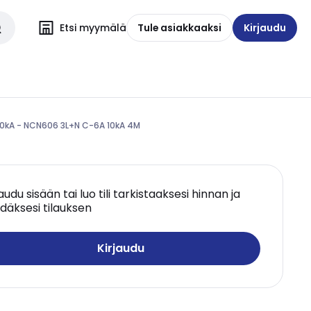
Etsi myymälä
Tule asiakkaaksi
Kirjaudu
10kA - NCN606 3L+N C-6A 10kA 4M
jaudu sisään tai luo tili tarkistaaksesi hinnan ja
däksesi tilauksen
Kirjaudu