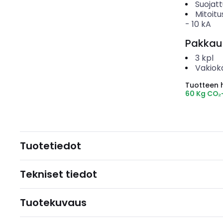
Suojat
Mitoitu
-
10
kA
Pakkau
3
kpl
Vakiok
Tuotteen hi
60 Kg CO₂
Tuotetiedot
Tekniset tiedot
Tuotekuvaus