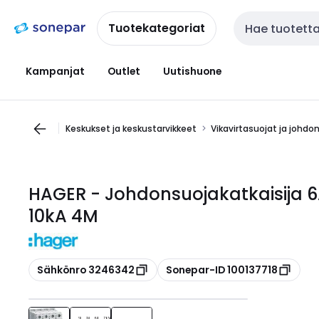
Siirry
Siirry
navigointiin
sisältöön
Tuotekategoriat
Haku
Kampanjat
Outlet
Uutishuone
Keskukset ja keskustarvikkeet
Vikavirtasuojat ja johdo
HAGER - Johdonsuojakatkaisija 
10kA 4M
Kopioi
Kopioi
Sähkönro 3246342
Sonepar-ID 100137718