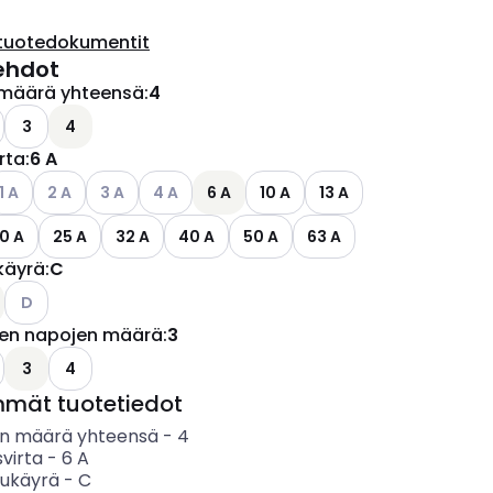
tuotedokumentit
ehdot
määrä yhteensä
:
4
ettävissä olevat vaihtoehdot
o käytettävissä olevat vaihtoehdot
3
4
irta
:
6 A
ettävissä olevat vaihtoehdot
atso käytettävissä olevat vaihtoehdot
Katso käytettävissä olevat vaihtoehdot
Katso käytettävissä olevat vaihtoehdot
Katso käytettävissä olevat vaihtoehdot
1 A
2 A
3 A
4 A
6 A
10 A
13 A
0 A
25 A
32 A
40 A
50 A
63 A
käyrä
:
C
Katso käytettävissä olevat vaihtoehdot
D
jen napojen määrä
:
3
ettävissä olevat vaihtoehdot
o käytettävissä olevat vaihtoehdot
3
4
mmät tuotetiedot
n määrä yhteensä
-
4
svirta
-
6
A
sukäyrä
-
C