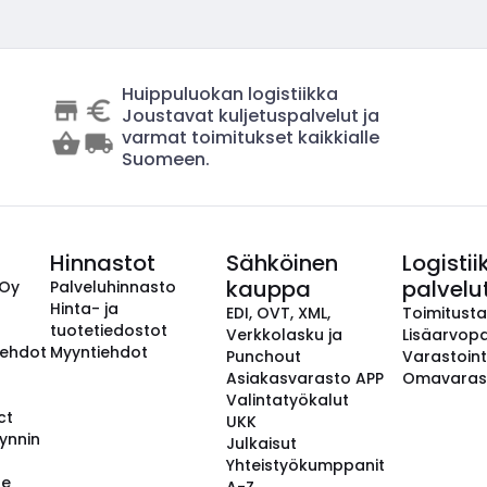
Huippuluokan logistiikka
Joustavat kuljetuspalvelut ja
varmat toimitukset kaikkialle
Suomeen.
Hinnastot
Sähköinen
Logistii
kauppa
palvelu
 Oy
Palveluhinnasto
Hinta- ja
EDI, OVT, XML,
Toimitust
tuotetiedostot
Verkkolasku ja
Lisäarvopa
aehdot
Myyntiehdot
Punchout
Varastoint
Asiakasvarasto APP
Omavaras
Valintatyökalut
ct
UKK
ynnin
Julkaisut
Yhteistyökumppanit
se