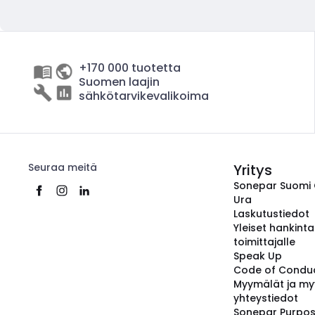
+170 000 tuotetta
Suomen laajin
sähkötarvikevalikoima
Seuraa meitä
Yritys
Sonepar Suomi
Ura
Laskutustiedot
Yleiset hankint
toimittajalle
Speak Up
Code of Condu
Myymälät ja my
yhteystiedot
Sonepar Purpo