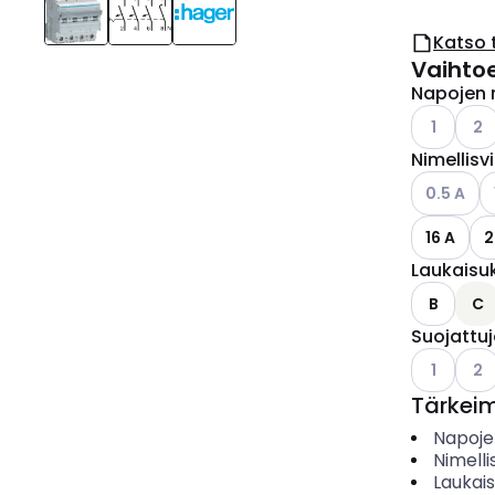
Katso 
Vaihto
Napojen 
Katso käyt
Kats
1
2
Nimellisv
Katso käyt
K
0.5 A
16 A
2
Laukaisu
B
C
Suojattu
Katso käyt
Kats
1
2
Tärkei
Napoje
Nimelli
Laukai