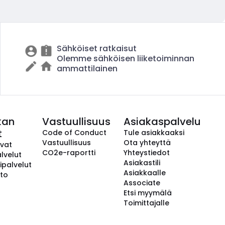
Sähköiset ratkaisut
Olemme sähköisen liiketoiminnan
ammattilainen
kan
Vastuullisuus
Asiakaspalvelu
t
Code of Conduct
Tule asiakkaaksi
Vastuullisuus
Ota yhteyttä
avat
CO2e-raportti
Yhteystiedot
lvelut
Asiakastili
ipalvelut
Asiakkaalle
to
Associate
Etsi myymälä
Toimittajalle