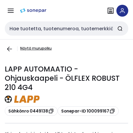
Siirry
Siirry
navigointiin
sisältöön
Haku
Näytä murupolku
LAPP AUTOMAATIO -
Ohjauskaapeli - ÖLFLEX ROBUST
210 4G4
Kopioi
Kopioi
Sähkönro 0449138
Sonepar-ID 100099167