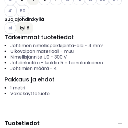
Katso käytettävissä olevat vaihtoehdot
Katso käytettävissä olevat vaihtoehdot
41
50
Suojajohdin
:
kyllä
Katso käytettävissä olevat vaihtoehdot
ei
kyllä
Tärkeimmät tuotetiedot
Johtimen nimellispoikkipinta-ala
-
4
mm²
Ulkovaipan materiaali
-
muu
Nimellisjännite U0
-
300
V
Johdinluokka
-
luokka 5 = hienolankainen
Johtimien määrä
-
4
Pakkaus ja ehdot
1
metri
Vakiokäyttötuote
Tuotetiedot