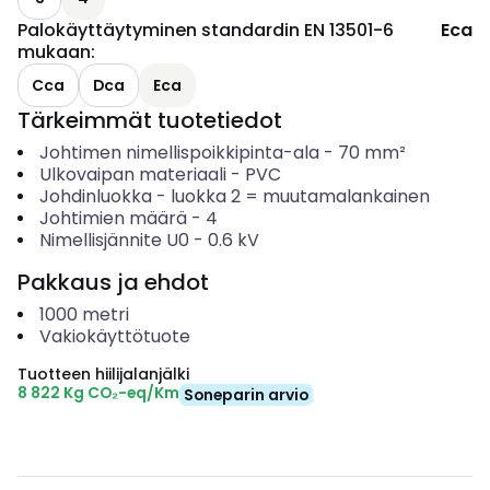
Palokäyttäytyminen standardin EN 13501-6
Eca
mukaan
:
Cca
Dca
Eca
Tärkeimmät tuotetiedot
Johtimen nimellispoikkipinta-ala
-
70
mm²
Ulkovaipan materiaali
-
PVC
Johdinluokka
-
luokka 2 = muutamalankainen
Johtimien määrä
-
4
Nimellisjännite U0
-
0.6
kV
Pakkaus ja ehdot
1000
metri
Vakiokäyttötuote
Tuotteen hiilijalanjälki
8 822 Kg CO₂-eq/Km
Soneparin arvio