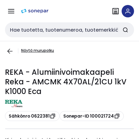
Siirry
Siirry
navigointiin
sisältöön
Haku
Näytä murupolku
REKA - Alumiinivoimakaapeli
Reka - AMCMK 4X70AL/21CU 1kV
K1000 Eca
Kopioi
Kopioi
Sähkönro 0622381
Sonepar-ID 100021724