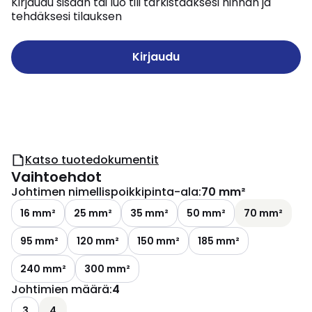
Kirjaudu sisään tai luo tili tarkistaaksesi hinnan ja
tehdäksesi tilauksen
Kirjaudu
Katso tuotedokumentit
Vaihtoehdot
Johtimen nimellispoikkipinta-ala
:
70 mm²
16 mm²
25 mm²
35 mm²
50 mm²
70 mm²
95 mm²
120 mm²
150 mm²
185 mm²
240 mm²
300 mm²
Johtimien määrä
:
4
3
4