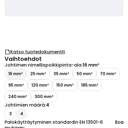
Katso tuotedokumentit
Vaihtoehdot
Johtimen nimellispoikkipinta-ala
:
16 mm²
16 mm²
25 mm²
35 mm²
50 mm²
70 mm²
95 mm²
120 mm²
150 mm²
185 mm²
240 mm²
300 mm²
Johtimien määrä
:
4
3
4
Palokäyttäytyminen standardin EN 13501-6
Eca
mukaan
: