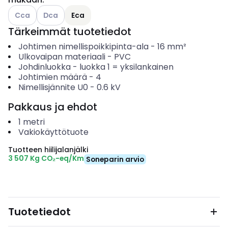
Katso käytettävissä olevat vaihtoehdot
Katso käytettävissä olevat vaihtoehdot
Cca
Dca
Eca
Tärkeimmät tuotetiedot
Johtimen nimellispoikkipinta-ala
-
16
mm²
Ulkovaipan materiaali
-
PVC
Johdinluokka
-
luokka 1 = yksilankainen
Johtimien määrä
-
4
Nimellisjännite U0
-
0.6
kV
Pakkaus ja ehdot
1
metri
Vakiokäyttötuote
Tuotteen hiilijalanjälki
3 507 Kg CO₂-eq/Km
Soneparin arvio
Tuotetiedot