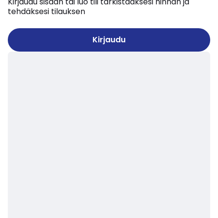
Kirjaudu sisään tai luo tili tarkistaaksesi hinnan ja
tehdäksesi tilauksen
Kirjaudu