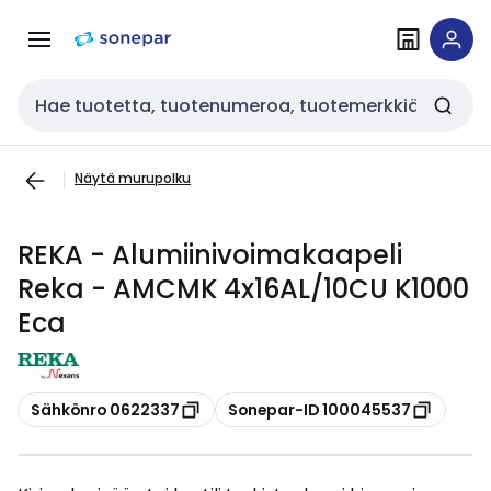
Siirry
Siirry
navigointiin
sisältöön
Haku
Näytä murupolku
REKA - Alumiinivoimakaapeli
Reka - AMCMK 4x16AL/10CU K1000
Eca
Kopioi
Kopioi
Sähkönro 0622337
Sonepar-ID 100045537