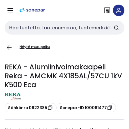
Siirry
Siirry
navigointiin
sisältöön
Haku
Näytä murupolku
REKA - Alumiinivoimakaapeli
Reka - AMCMK 4X185AL/57CU 1kV
K500 Eca
Kopioi
Kopioi
Sähkönro 0622385
Sonepar-ID 100061477