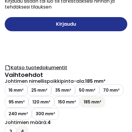
Kirjaudu sisään tai luo tili tarkistaaksesi hinnan ja
tehdäksesi tilauksen
Kirjaudu
Katso tuotedokumentit
Vaihtoehdot
Johtimen nimellispoikkipinta-ala
:
185 mm²
16 mm²
25 mm²
35 mm²
50 mm²
70 mm²
95 mm²
120 mm²
150 mm²
185 mm²
240 mm²
300 mm²
Johtimien määrä
:
4
3
4