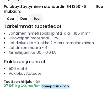
Palokäyttäytyminen standardin EN 13501-6
Eca
mukaan
:
Cca
Dca
Eca
Tärkeimmät tuotetiedot
Johtimen nimellispoikkipinta-ala
-
185
mm²
Ulkovaipan materiaali
-
PVC
Johdinluokka
-
luokka 2 = muutamalankainen
Johtimien määrä
-
4
Nimellisjännite U0
-
0.6
kV
Pakkaus ja ehdot
500
metri
Vakiokäyttötuote
Tuotteen hiilijalanjälki
27 061 Kg CO₂-eq/Km
Soneparin arvio