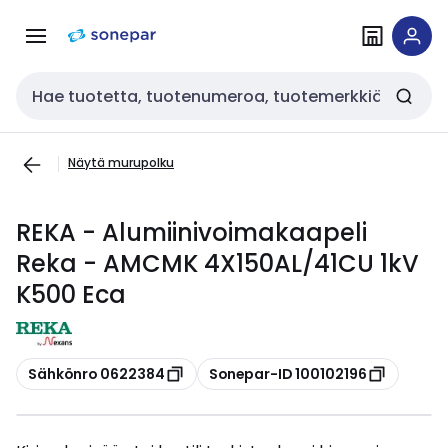
Siirry
Siirry
navigointiin
sisältöön
Haku
Näytä murupolku
REKA - Alumiinivoimakaapeli
Reka - AMCMK 4X150AL/41CU 1kV
K500 Eca
Kopioi
Kopioi
Sähkönro 0622384
Sonepar-ID 100102196