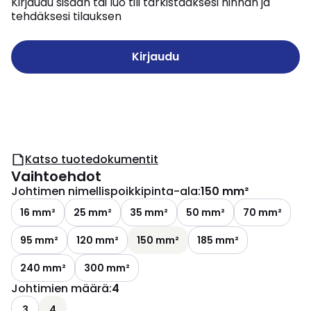
Kirjaudu sisään tai luo tili tarkistaaksesi hinnan ja
tehdäksesi tilauksen
Kirjaudu
Katso tuotedokumentit
Vaihtoehdot
Johtimen nimellispoikkipinta-ala
:
150 mm²
16 mm²
25 mm²
35 mm²
50 mm²
70 mm²
95 mm²
120 mm²
150 mm²
185 mm²
240 mm²
300 mm²
Johtimien määrä
:
4
3
4