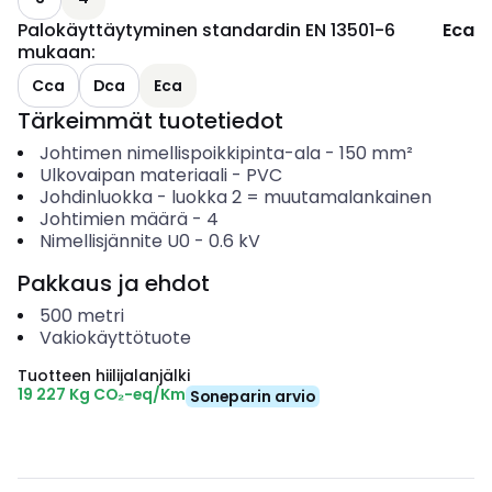
Palokäyttäytyminen standardin EN 13501-6
Eca
mukaan
:
Cca
Dca
Eca
Tärkeimmät tuotetiedot
Johtimen nimellispoikkipinta-ala
-
150
mm²
Ulkovaipan materiaali
-
PVC
Johdinluokka
-
luokka 2 = muutamalankainen
Johtimien määrä
-
4
Nimellisjännite U0
-
0.6
kV
Pakkaus ja ehdot
500
metri
Vakiokäyttötuote
Tuotteen hiilijalanjälki
19 227 Kg CO₂-eq/Km
Soneparin arvio