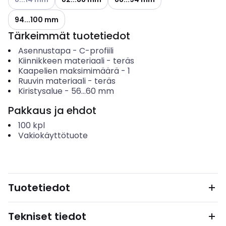
94...100 mm
Tärkeimmät tuotetiedot
Asennustapa
-
C-profiili
Kiinnikkeen materiaali
-
teräs
Kaapelien maksimimäärä
-
1
Ruuvin materiaali
-
teräs
Kiristysalue
-
56...60
mm
Pakkaus ja ehdot
100
kpl
Vakiokäyttötuote
Tuotetiedot
Tekniset tiedot