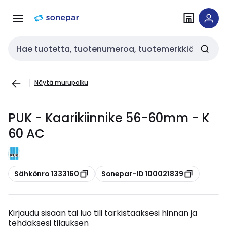
Siirry
Siirry
navigointiin
sisältöön
Haku
Näytä murupolku
PUK - Kaarikiinnike 56-60mm - K
60 AC
Kopioi
Kopioi
Sähkönro 1333160
Sonepar-ID 100021839
Kirjaudu sisään tai luo tili tarkistaaksesi hinnan ja
tehdäksesi tilauksen