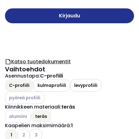
Kirjaudu
Katso tuotedokumentit
Vaihtoehdot
Asennustapa
:
C-profiili
C-profiili
kulmaprofiili
levyprofiili
Katso käytettävissä olevat vaihtoehdot
pyöreä profiili
Kiinnikkeen materiaali
:
teräs
Katso käytettävissä olevat vaihtoehdot
alumiini
teräs
Kaapelien maksimimäärä
:
1
Katso käytettävissä olevat vaihtoehdot
Katso käytettävissä olevat vaihtoehdot
1
2
3