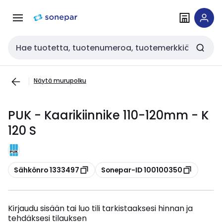
Siirry
Siirry
navigointiin
sisältöön
Haku
Näytä murupolku
PUK - Kaarikiinnike 110-120mm - K
120 S
Kopioi
Kopioi
Sähkönro 1333497
Sonepar-ID 100100350
Kirjaudu sisään tai luo tili tarkistaaksesi hinnan ja
tehdäksesi tilauksen