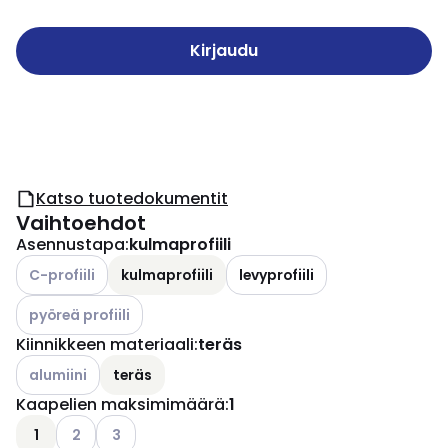
Kirjaudu
Katso tuotedokumentit
Vaihtoehdot
Asennustapa
:
kulmaprofiili
Katso käytettävissä olevat vaihtoehdot
C-profiili
kulmaprofiili
levyprofiili
Katso käytettävissä olevat vaihtoehdot
pyöreä profiili
Kiinnikkeen materiaali
:
teräs
Katso käytettävissä olevat vaihtoehdot
alumiini
teräs
Kaapelien maksimimäärä
:
1
Katso käytettävissä olevat vaihtoehdot
Katso käytettävissä olevat vaihtoehdot
1
2
3