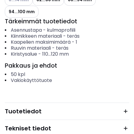
94...100 mm
Tärkeimmät tuotetiedot
Asennustapa
-
kulmaprofiili
Kiinnikkeen materiaali
-
teräs
Kaapelien maksimimäärä
-
1
Ruuvin materiaali
-
teräs
Kiristysalue
-
110...120
mm
Pakkaus ja ehdot
50
kpl
Vakiokäyttötuote
Tuotetiedot
Tekniset tiedot