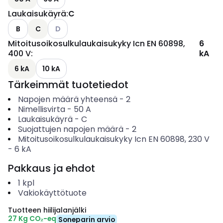
Laukaisukäyrä
:
C
Katso käytettävissä olevat vaihtoehdot
B
C
D
Mitoitusoikosulkulaukaisukyky Icn EN 60898,
6
400 V
:
kA
6 kA
10 kA
Tärkeimmät tuotetiedot
Napojen määrä yhteensä
-
2
Nimellisvirta
-
50
A
Laukaisukäyrä
-
C
Suojattujen napojen määrä
-
2
Mitoitusoikosulkulaukaisukyky Icn EN 60898, 230 V
-
6
kA
Pakkaus ja ehdot
1
kpl
Vakiokäyttötuote
Tuotteen hiilijalanjälki
27 Kg CO₂-eq
Soneparin arvio