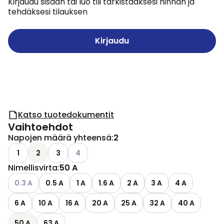
Kirjaudu sisään tai luo tili tarkistaaksesi hinnan ja
tehdäksesi tilauksen
Kirjaudu
Katso tuotedokumentit
Vaihtoehdot
Napojen määrä yhteensä
:
2
Katso käytettävissä olevat vaihtoehdot
1
2
3
4
Nimellisvirta
:
50 A
Katso käytettävissä olevat vaihtoehdot
0.3 A
0.5 A
1 A
1.6 A
2 A
3 A
4 A
6 A
10 A
16 A
20 A
25 A
32 A
40 A
50 A
63 A