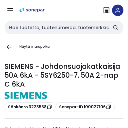
Siirry
Siirry
navigointiin
sisältöön
Haku
Näytä murupolku
SIEMENS - Johdonsuojakatkaisija
50A 6kA - 5SY6250-7, 50A 2-nap
C 6kA
Kopioi
Kopioi
Sähkönro 3223558
Sonepar-ID 100027106