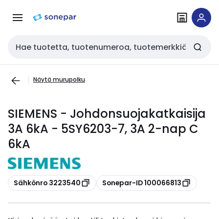
Siirry
Siirry
navigointiin
sisältöön
Haku
Näytä murupolku
SIEMENS - Johdonsuojakatkaisija
3A 6kA - 5SY6203-7, 3A 2-nap C
6kA
Kopioi
Kopioi
Sähkönro 3223540
Sonepar-ID 100066813