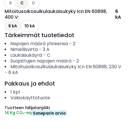
Katso käytettävissä olevat vaihtoehdot
Katso käytettävissä olevat vaihtoehdot
B
C
D
Mitoitusoikosulkulaukaisukyky Icn EN 60898,
6
400 V
:
kA
6 kA
10 kA
Tärkeimmät tuotetiedot
Napojen määrä yhteensä
-
2
Nimellisvirta
-
3
A
Laukaisukäyrä
-
C
Suojattujen napojen määrä
-
2
Mitoitusoikosulkulaukaisukyky Icn EN 60898, 230 V
-
6
kA
Pakkaus ja ehdot
1
kpl
Vakiokäyttötuote
Tuotteen hiilijalanjälki
14 Kg CO₂-eq
Soneparin arvio