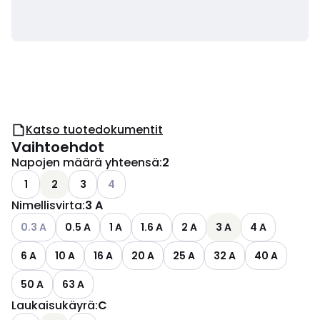
Katso tuotedokumentit
Vaihtoehdot
Napojen määrä yhteensä
:
2
Katso käytettävissä olevat vaihtoehdot
1
2
3
4
Nimellisvirta
:
3 A
Katso käytettävissä olevat vaihtoehdot
0.3 A
0.5 A
1 A
1.6 A
2 A
3 A
4 A
6 A
10 A
16 A
20 A
25 A
32 A
40 A
50 A
63 A
Laukaisukäyrä
:
C