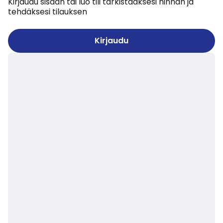
Kirjaudu sisään tai luo tili tarkistaaksesi hinnan ja
tehdäksesi tilauksen
Kirjaudu