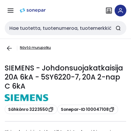
Siirry
Siirry
navigointiin
sisältöön
Haku
Näytä murupolku
SIEMENS - Johdonsuojakatkaisija
20A 6kA - 5SY6220-7, 20A 2-nap
C 6kA
Kopioi
Kopioi
Sähkönro 3223550
Sonepar-ID 100047108