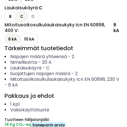
Laukaisukäyrä
:
C
Katso käytettävissä olevat vaihtoehdot
B
C
D
Mitoitusoikosulkulaukaisukyky Icn EN 60898,
6
400 V
:
kA
6 kA
10 kA
Tärkeimmät tuotetiedot
Napojen määrä yhteensä
-
2
Nimellisvirta
-
20
A
Laukaisukäyrä
-
C
Suojattujen napojen määrä
-
2
Mitoitusoikosulkulaukaisukyky Icn EN 60898, 230 V
-
6
kA
Pakkaus ja ehdot
1
kpl
Vakiokäyttötuote
Tuotteen hiilijalanjälki
14 Kg CO₂-eq
Soneparin arvio