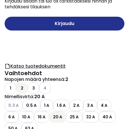
Kirjaudu sisään tai luo tili tarkistaaksesi hinnan ja
tehdäksesi tilauksen
Kirjaudu
Katso tuotedokumentit
Vaihtoehdot
Napojen määrä yhteensä
:
2
Katso käytettävissä olevat vaihtoehdot
1
2
3
4
Nimellisvirta
:
20 A
Katso käytettävissä olevat vaihtoehdot
0.3 A
0.5 A
1 A
1.6 A
2 A
3 A
4 A
6 A
10 A
16 A
20 A
25 A
32 A
40 A
50 A
63 A