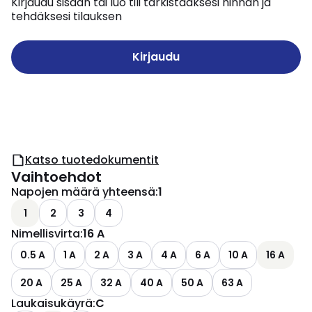
Kirjaudu sisään tai luo tili tarkistaaksesi hinnan ja
tehdäksesi tilauksen
Kirjaudu
Katso tuotedokumentit
Vaihtoehdot
Napojen määrä yhteensä
:
1
1
2
3
4
Nimellisvirta
:
16 A
0.5 A
1 A
2 A
3 A
4 A
6 A
10 A
16 A
20 A
25 A
32 A
40 A
50 A
63 A
Laukaisukäyrä
:
C