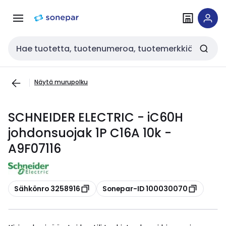
Siirry
Siirry
navigointiin
sisältöön
Haku
Näytä murupolku
SCHNEIDER ELECTRIC - iC60H
johdonsuojak 1P C16A 10k -
A9F07116
Kopioi
Kopioi
Sähkönro 3258916
Sonepar-ID 100030070