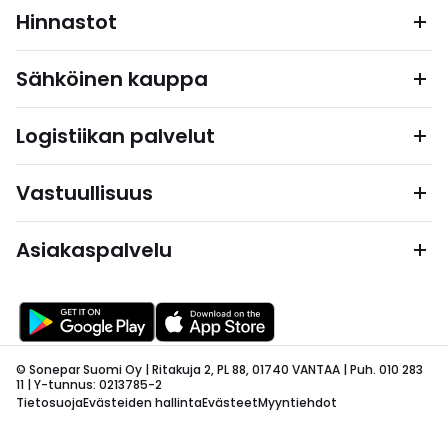
Hinnastot
Sähköinen kauppa
Logistiikan palvelut
Vastuullisuus
Asiakaspalvelu
© Sonepar Suomi Oy | Ritakuja 2, PL 88, 01740 VANTAA | Puh. 010 283
11 | Y-tunnus: 0213785-2
Tietosuoja
Evästeiden hallinta
Evästeet
Myyntiehdot