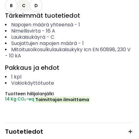
B
C
D
Tärkeimmät tuotetiedot
Napojen määrä yhteensä
-
1
Nimellisvirta
-
16
A
Laukaisukäyrä
-
C
Suojattujen napojen määrä
-
1
Mitoitusoikosulkulaukaisukyky Icn EN 60898, 230 V
-
10
kA
Pakkaus ja ehdot
1
kpl
Vakiokäyttötuote
Tuotteen hiilijalanjälki
14 Kg CO₂-eq
Toimittajan ilmoittama
Tuotetiedot