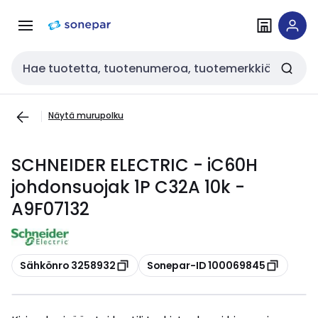
Siirry
Siirry
navigointiin
sisältöön
Haku
Näytä murupolku
SCHNEIDER ELECTRIC - iC60H
johdonsuojak 1P C32A 10k -
A9F07132
Kopioi
Kopioi
Sähkönro 3258932
Sonepar-ID 100069845