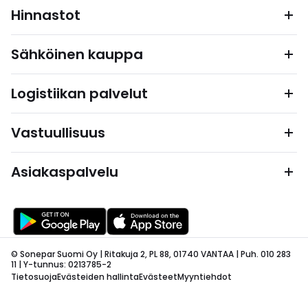
Hinnastot
Sähköinen kauppa
Logistiikan palvelut
Vastuullisuus
Asiakaspalvelu
© Sonepar Suomi Oy | Ritakuja 2, PL 88, 01740 VANTAA | Puh. 010 283
11 | Y-tunnus: 0213785-2
Tietosuoja
Evästeiden hallinta
Evästeet
Myyntiehdot