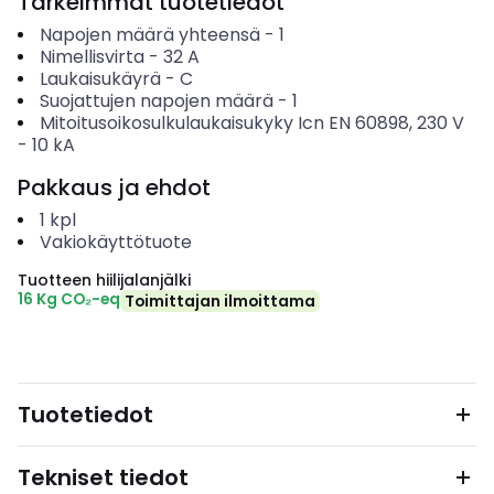
Tärkeimmät tuotetiedot
Napojen määrä yhteensä
-
1
Nimellisvirta
-
32
A
Laukaisukäyrä
-
C
Suojattujen napojen määrä
-
1
Mitoitusoikosulkulaukaisukyky Icn EN 60898, 230 V
-
10
kA
Pakkaus ja ehdot
1
kpl
Vakiokäyttötuote
Tuotteen hiilijalanjälki
16 Kg CO₂-eq
Toimittajan ilmoittama
Tuotetiedot
Tekniset tiedot