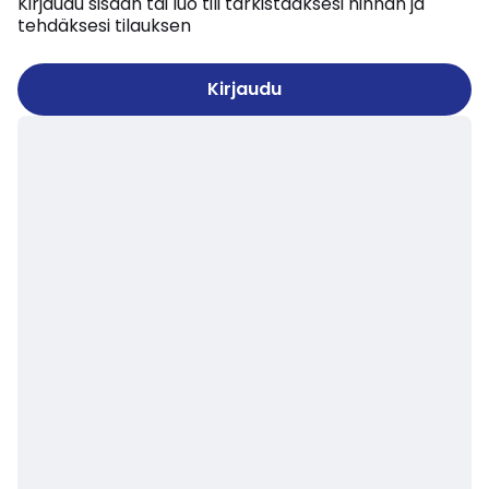
Kirjaudu sisään tai luo tili tarkistaaksesi hinnan ja
tehdäksesi tilauksen
Kirjaudu