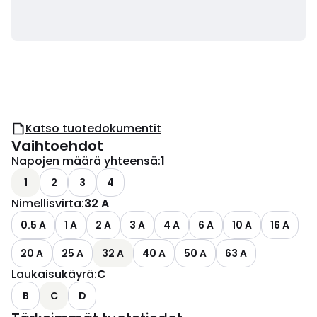
Katso tuotedokumentit
Vaihtoehdot
Napojen määrä yhteensä
:
1
1
2
3
4
Nimellisvirta
:
32 A
0.5 A
1 A
2 A
3 A
4 A
6 A
10 A
16 A
20 A
25 A
32 A
40 A
50 A
63 A
Laukaisukäyrä
:
C
B
C
D