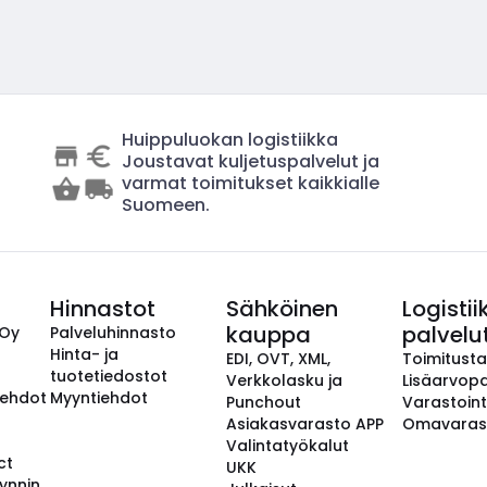
Huippuluokan logistiikka
Joustavat kuljetuspalvelut ja
varmat toimitukset kaikkialle
Suomeen.
Hinnastot
Sähköinen
Logistii
kauppa
palvelu
 Oy
Palveluhinnasto
Hinta- ja
EDI, OVT, XML,
Toimitust
tuotetiedostot
Verkkolasku ja
Lisäarvopa
aehdot
Myyntiehdot
Punchout
Varastoint
Asiakasvarasto APP
Omavaras
Valintatyökalut
ct
UKK
ynnin