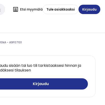
Etsi myymälä
Tule asiakkaaksi
Kirjaudu
10kA - A9F07101
jaudu sisään tai luo tili tarkistaaksesi hinnan ja
däksesi tilauksen
Kirjaudu