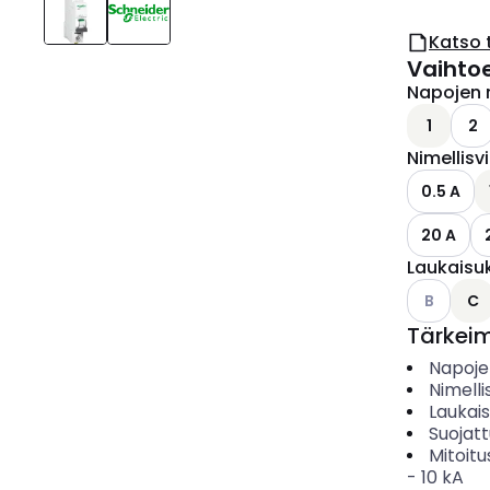
Katso 
Vaihto
Napojen 
1
2
Nimellisv
0.5 A
20 A
Laukaisu
Katso käyt
B
C
Tärkei
Napoje
Nimelli
Laukai
Suojat
Mitoitu
-
10
kA