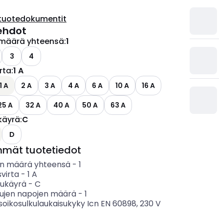
tuotedokumentit
ehdot
määrä yhteensä
:
1
3
4
irta
:
1 A
1 A
2 A
3 A
4 A
6 A
10 A
16 A
25 A
32 A
40 A
50 A
63 A
käyrä
:
C
ettävissä olevat vaihtoehdot
D
mmät tuotetiedot
n määrä yhteensä
-
1
svirta
-
1
A
sukäyrä
-
C
tujen napojen määrä
-
1
soikosulkulaukaisukyky Icn EN 60898, 230 V