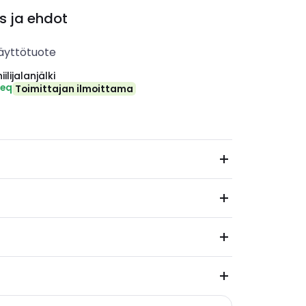
s ja ehdot
äyttötuote
ilijalanjälki
-eq
Toimittajan ilmoittama