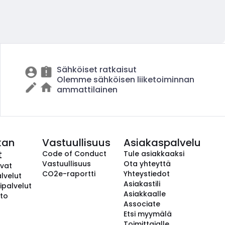
Sähköiset ratkaisut
Olemme sähköisen liiketoiminnan
ammattilainen
kan
Vastuullisuus
Asiakaspalvelu
t
Code of Conduct
Tule asiakkaaksi
Vastuullisuus
Ota yhteyttä
avat
CO2e-raportti
Yhteystiedot
lvelut
Asiakastili
ipalvelut
Asiakkaalle
to
Associate
Etsi myymälä
Toimittajalle