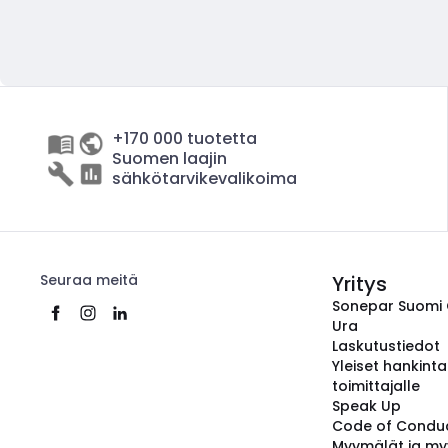
+170 000 tuotetta
Suomen laajin
sähkötarvikevalikoima
Seuraa meitä
Yritys
Sonepar Suomi
Ura
Laskutustiedot
Yleiset hankint
toimittajalle
Speak Up
Code of Condu
Myymälät ja my