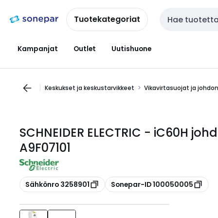
Siirry
Siirry
navigointiin
sisältöön
Tuotekategoriat
Haku
Kampanjat
Outlet
Uutishuone
Keskukset ja keskustarvikkeet
Vikavirtasuojat ja johdo
SCHNEIDER ELECTRIC - iC60H johd
A9F07101
Kopioi
Kopioi
Sähkönro 3258901
Sonepar-ID 100050005