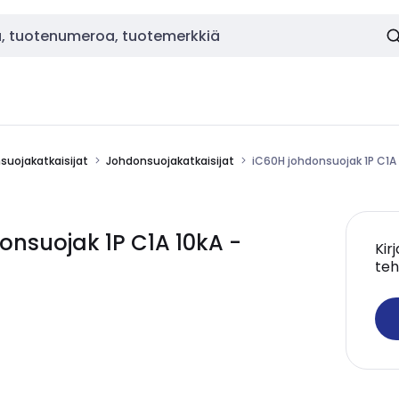
nsuojakatkaisijat
Johdonsuojakatkaisijat
iC60H johdonsuojak 1P C1A 
onsuojak 1P C1A 10kA -
Kir
teh