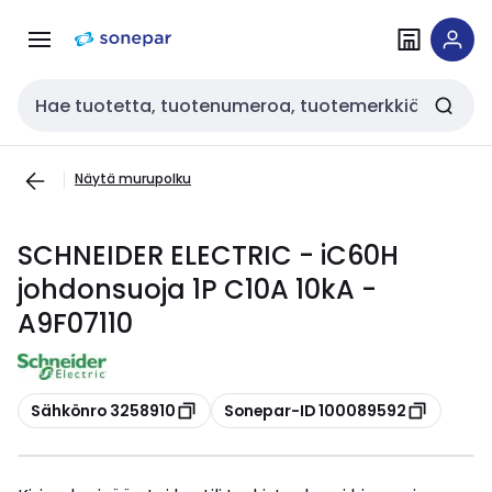
Siirry
Siirry
navigointiin
sisältöön
Haku
Näytä murupolku
SCHNEIDER ELECTRIC - iC60H
johdonsuoja 1P C10A 10kA -
A9F07110
Kopioi
Kopioi
Sähkönro 3258910
Sonepar-ID 100089592