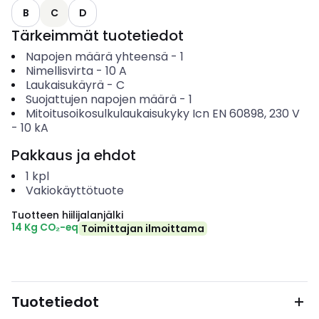
B
C
D
Tärkeimmät tuotetiedot
Napojen määrä yhteensä
-
1
Nimellisvirta
-
10
A
Laukaisukäyrä
-
C
Suojattujen napojen määrä
-
1
Mitoitusoikosulkulaukaisukyky Icn EN 60898, 230 V
-
10
kA
Pakkaus ja ehdot
1
kpl
Vakiokäyttötuote
Tuotteen hiilijalanjälki
14 Kg CO₂-eq
Toimittajan ilmoittama
Tuotetiedot