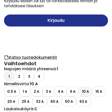
Kirjaudu sisään tai luo tili tarkistaaksesi hinnan ja
tehdäksesi tilauksen
Kirjaudu
Katso tuotedokumentit
Vaihtoehdot
Napojen määrä yhteensä
:
1
1
2
3
4
Nimellisvirta
:
10 A
0.5 A
1 A
2 A
3 A
4 A
6 A
10 A
16 A
20 A
25 A
32 A
40 A
50 A
63 A
Laukaisukäyrä
:
C