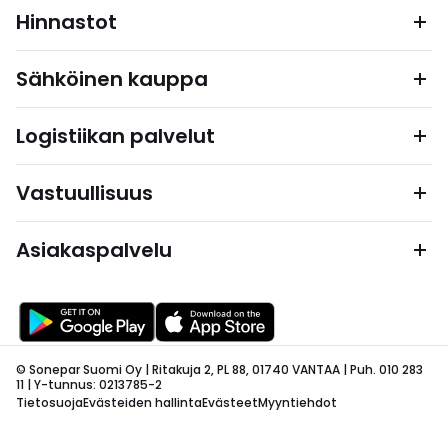
Hinnastot
Sähköinen kauppa
Logistiikan palvelut
Vastuullisuus
Asiakaspalvelu
© Sonepar Suomi Oy | Ritakuja 2, PL 88, 01740 VANTAA | Puh. 010 283
11 | Y-tunnus: 0213785-2
Tietosuoja
Evästeiden hallinta
Evästeet
Myyntiehdot