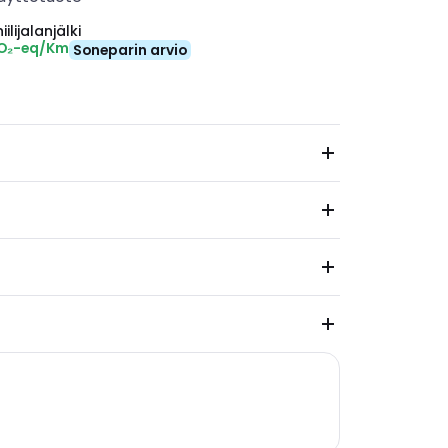
ilijalanjälki
CO₂-eq/Km
Soneparin arvio