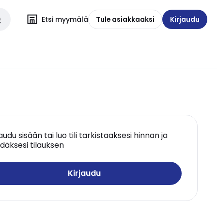
Etsi myymälä
Tule asiakkaaksi
Kirjaudu
jaudu sisään tai luo tili tarkistaaksesi hinnan ja
däksesi tilauksen
Kirjaudu