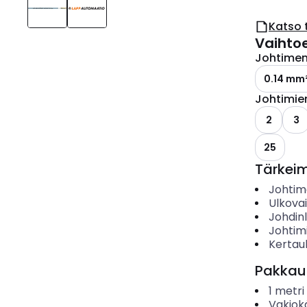
Katso 
Vaihto
Johtimen 
0.14 mm
Johtimie
2
3
25
Tärkei
Johtime
Ulkova
Johdin
Johtim
Kertau
Pakkau
1
metri
Vakiok