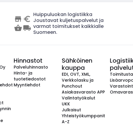
Huippuluokan logistiikka
Joustavat kuljetuspalvelut ja
varmat toimitukset kaikkialle
Suomeen.
Hinnastot
Sähköinen
Logistii
kauppa
palvelu
 Oy
Palveluhinnasto
Hinta- ja
EDI, OVT, XML,
Toimitust
tuotetiedostot
Verkkolasku ja
Lisäarvopa
aehdot
Myyntiehdot
Punchout
Varastoint
Asiakasvarasto APP
Omavaras
Valintatyökalut
ct
UKK
ynnin
Julkaisut
Yhteistyökumppanit
se
A-Z