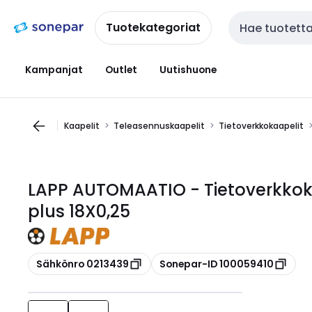
Siirry
Siirry
navigointiin
sisältöön
Tuotekategoriat
Haku
Kampanjat
Outlet
Uutishuone
Kaapelit
Teleasennuskaapelit
Tietoverkkokaapelit
LAPP AUTOMAATIO - Tietoverkkok
plus 18X0,25
Kopioi
Kopioi
Sähkönro 0213439
Sonepar-ID 100059410