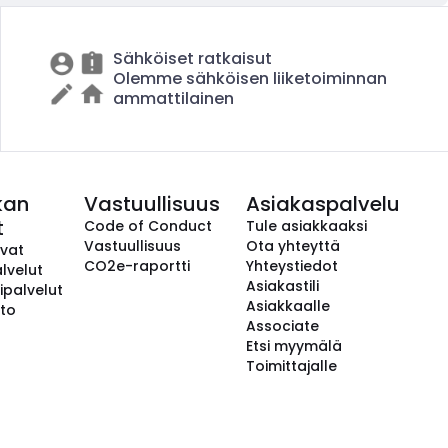
Sähköiset ratkaisut
Olemme sähköisen liiketoiminnan
ammattilainen
kan
Vastuullisuus
Asiakaspalvelu
t
Code of Conduct
Tule asiakkaaksi
Vastuullisuus
Ota yhteyttä
avat
CO2e-raportti
Yhteystiedot
lvelut
Asiakastili
ipalvelut
Asiakkaalle
to
Associate
Etsi myymälä
Toimittajalle