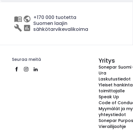
+170 000 tuotetta
Suomen laajin
sähkötarvikevalikoima
Seuraa meitä
Yritys
Sonepar Suomi
Ura
Laskutustiedot
Yleiset hankint
toimittajalle
Speak Up
Code of Condu
Myymälät ja my
yhteystiedot
Sonepar Purpo
Vierailijaohje