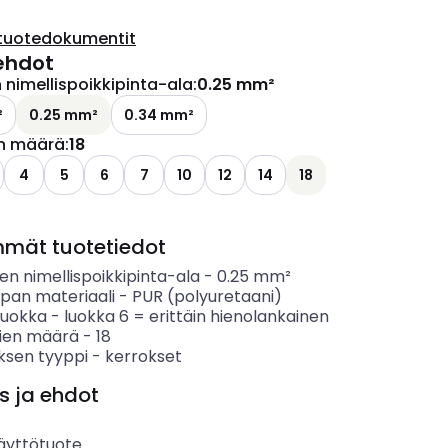
tuotedokumentit
ehdot
nimellispoikkipinta-ala
:
0.25 mm²
²
0.25 mm²
0.34 mm²
n määrä
:
18
4
5
6
7
10
12
14
18
mmät tuotetiedot
n nimellispoikkipinta-ala
-
0.25
mm²
ipan materiaali
-
PUR (polyuretaani)
luokka
-
luokka 6 = erittäin hienolankainen
ien määrä
-
18
ksen tyyppi
-
kerrokset
s ja ehdot
äyttötuote