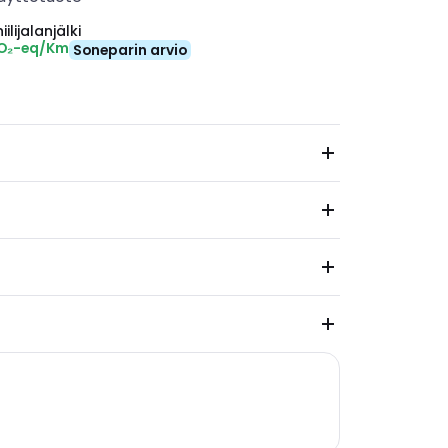
ilijalanjälki
CO₂-eq/Km
Soneparin arvio