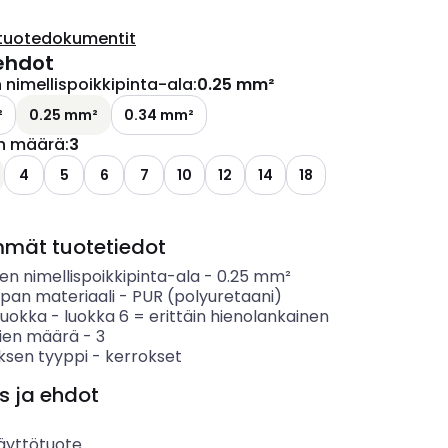
tuotedokumentit
ehdot
nimellispoikkipinta-ala
:
0.25 mm²
²
0.25 mm²
0.34 mm²
n määrä
:
3
4
5
6
7
10
12
14
18
mmät tuotetiedot
n nimellispoikkipinta-ala
-
0.25
mm²
ipan materiaali
-
PUR (polyuretaani)
luokka
-
luokka 6 = erittäin hienolankainen
ien määrä
-
3
ksen tyyppi
-
kerrokset
s ja ehdot
äyttötuote