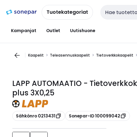
Siirry
Siirry
navigointiin
sisältöön
Tuotekategoriat
Haku
Kampanjat
Outlet
Uutishuone
Kaapelit
Teleasennuskaapelit
Tietoverkkokaapelit
LAPP AUTOMAATIO - Tietoverkkok
plus 3X0,25
Kopioi
Kopioi
Sähkönro 0213431
Sonepar-ID 100099042