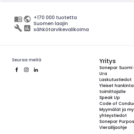
+170 000 tuotetta
Suomen laajin
sähkötarvikevalikoima
Seuraa meitä
Yritys
Sonepar Suomi
Ura
Laskutustiedot
Yleiset hankint
toimittajalle
Speak Up
Code of Condu
Myymälät ja my
yhteystiedot
Sonepar Purpo
Vierailijaohje