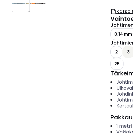
Katso 
Vaihto
Johtimen 
0.14 mm
Johtimie
2
3
25
Tärkei
Johtime
Ulkova
Johdin
Johtim
Kertau
Pakkau
1
metri
Vakiok