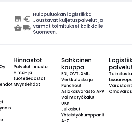
Huippuluokan logistiikka
Joustavat kuljetuspalvelut ja
varmat toimitukset kaikkialle
Suomeen.
Hinnastot
Sähköinen
Logistii
kauppa
palvelu
 Oy
Palveluhinnasto
Hinta- ja
EDI, OVT, XML,
Toimitust
tuotetiedostot
Verkkolasku ja
Lisäarvopa
aehdot
Myyntiehdot
Punchout
Varastoint
Asiakasvarasto APP
Omavaras
Valintatyökalut
ct
UKK
ynnin
Julkaisut
Yhteistyökumppanit
se
A-Z