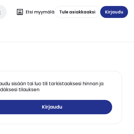
Etsi myymälä
Tule asiakkaaksi
Kirjaudu
jaudu sisään tai luo tili tarkistaaksesi hinnan ja
däksesi tilauksen
Kirjaudu