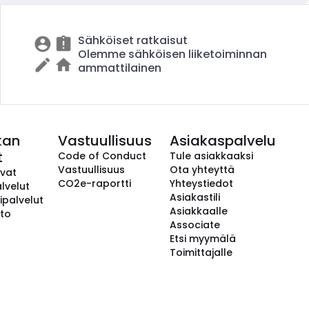
Sähköiset ratkaisut
Olemme sähköisen liiketoiminnan
ammattilainen
kan
Vastuullisuus
Asiakaspalvelu
t
Code of Conduct
Tule asiakkaaksi
Vastuullisuus
Ota yhteyttä
avat
CO2e-raportti
Yhteystiedot
lvelut
Asiakastili
ipalvelut
Asiakkaalle
to
Associate
Etsi myymälä
Toimittajalle