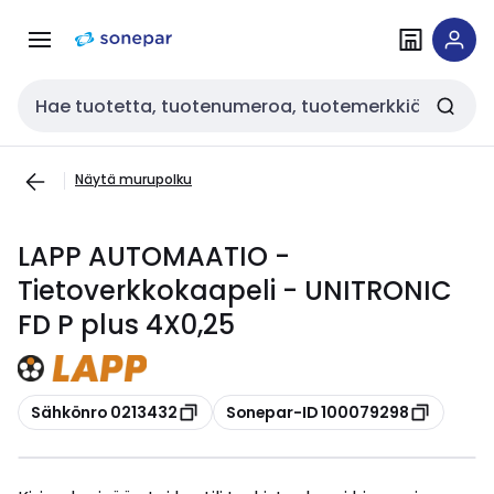
Siirry
Siirry
navigointiin
sisältöön
Haku
Näytä murupolku
LAPP AUTOMAATIO -
Tietoverkkokaapeli - UNITRONIC
FD P plus 4X0,25
Kopioi
Kopioi
Sähkönro 0213432
Sonepar-ID 100079298