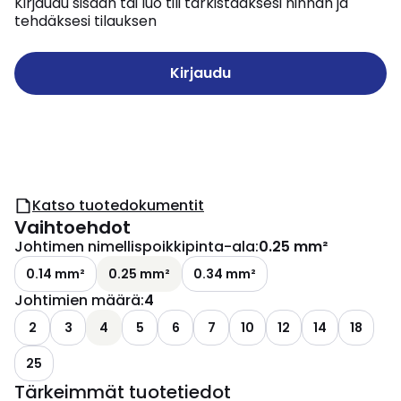
Kirjaudu sisään tai luo tili tarkistaaksesi hinnan ja
tehdäksesi tilauksen
Kirjaudu
Katso tuotedokumentit
Vaihtoehdot
Johtimen nimellispoikkipinta-ala
:
0.25 mm²
0.14 mm²
0.25 mm²
0.34 mm²
Johtimien määrä
:
4
2
3
4
5
6
7
10
12
14
18
25
Tärkeimmät tuotetiedot