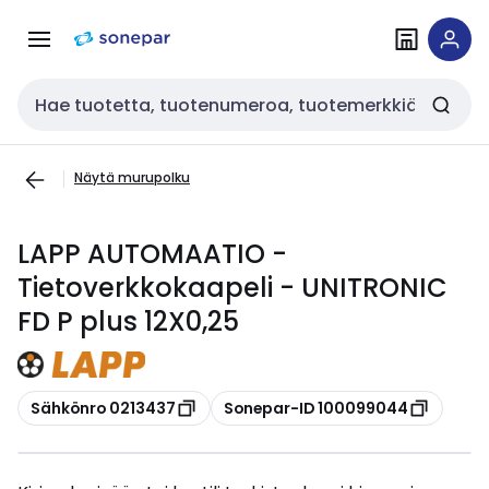
Siirry
Siirry
navigointiin
sisältöön
Haku
Näytä murupolku
LAPP AUTOMAATIO -
Tietoverkkokaapeli - UNITRONIC
FD P plus 12X0,25
Kopioi
Kopioi
Sähkönro 0213437
Sonepar-ID 100099044