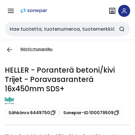
Siirry
Siirry
navigointiin
sisältöön
Haku
Näytä murupolku
HELLER - Poranterä betoni/kivi
Trijet - Poravasaranterä
16x450mm SDS+
Kopioi
Kopioi
Sähkönro 6449750
Sonepar-ID 100079509