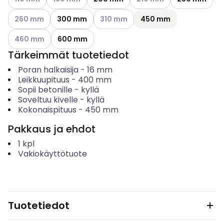
Katso käytettävissä olevat vaihtoehdot
Katso käytettävissä olevat vaihtoehd
260 mm
300 mm
310 mm
450 mm
Katso käytettävissä olevat vaihtoehdot
460 mm
600 mm
Tärkeimmät tuotetiedot
Poran halkaisija
-
16
mm
Leikkuupituus
-
400
mm
Sopii betonille
-
kyllä
Soveltuu kivelle
-
kyllä
Kokonaispituus
-
450
mm
Pakkaus ja ehdot
1
kpl
Vakiokäyttötuote
Tuotetiedot