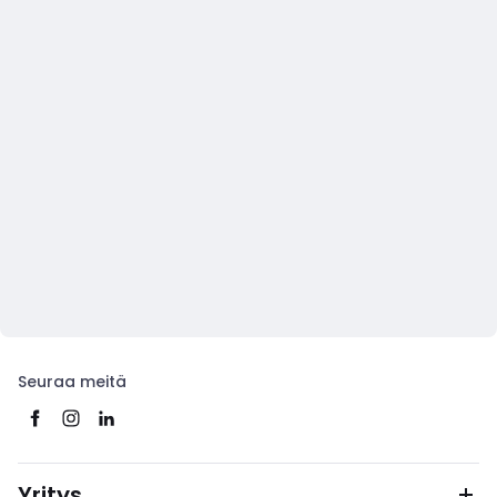
Seuraa meitä
Yritys