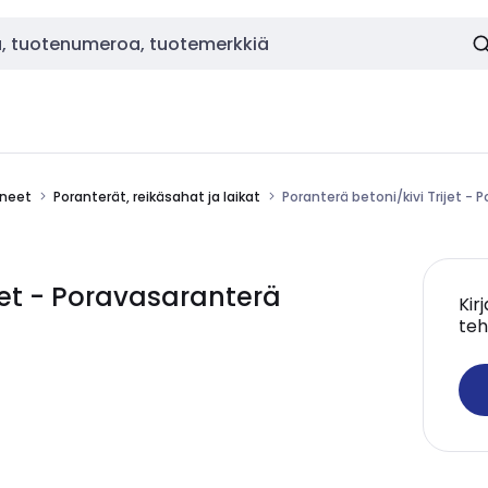
ineet
Poranterät, reikäsahat ja laikat
Poranterä betoni/kivi Trijet 
ijet - Poravasaranterä
Kir
teh