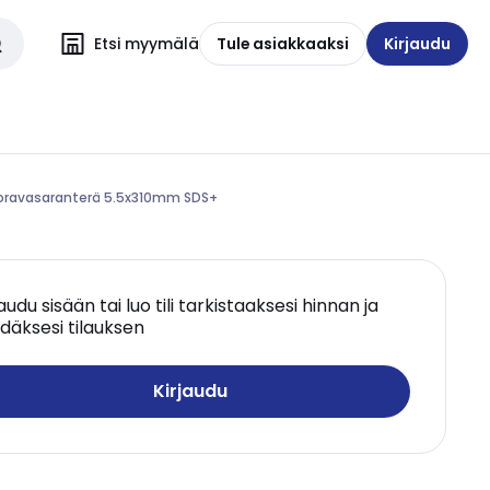
Etsi myymälä
Tule asiakkaaksi
Kirjaudu
- Poravasaranterä 5.5x310mm SDS+
jaudu sisään tai luo tili tarkistaaksesi hinnan ja
däksesi tilauksen
Kirjaudu