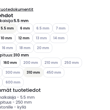
tuotedokumentit
ehdot
kaisija
:
5.5 mm
ettävissä olevat vaihtoehdot
Katso käytettävissä olevat vaihtoehdot
Katso käytettävissä olevat vaiht
5.5 mm
6 mm
6.5 mm
7 mm
Katso käytettävissä olevat vaihtoehdot
Katso käytettävissä olevat vaihto
10 mm
12 mm
13 mm
14 mm
ettävissä olevat vaihtoehdot
Katso käytettävissä olevat vaihtoehdot
Katso käytettävissä olevat vaihtoehdot
Katso käytettävissä olevat vaihtoehdot
16 mm
18 mm
20 mm
pituus
:
310 mm
Katso käytettävissä olevat vaihtoehdot
Katso käytettävissä olevat vaihtoehdot
Katso käytettävissä olevat 
160 mm
200 mm
210 mm
250 mm
ettävissä olevat vaihtoehdot
Katso käytettävissä olevat vaihtoehdot
Katso käytettävissä olevat vaihtoehdo
300 mm
310 mm
450 mm
ettävissä olevat vaihtoehdot
Katso käytettävissä olevat vaihtoehdot
600 mm
mmät tuotetiedot
alkaisija
-
5.5
mm
pituus
-
250
mm
etonille
-
kyllä