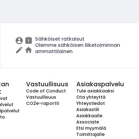
Sähköiset ratkaisut
Olemme sähköisen liiketoiminnan
ammattilainen
kan
Vastuullisuus
Asiakaspalvelu
t
Code of Conduct
Tule asiakkaaksi
Vastuullisuus
Ota yhteyttä
avat
CO2e-raportti
Yhteystiedot
lvelut
Asiakastili
ipalvelut
Asiakkaalle
to
Associate
Etsi myymälä
Toimittajalle