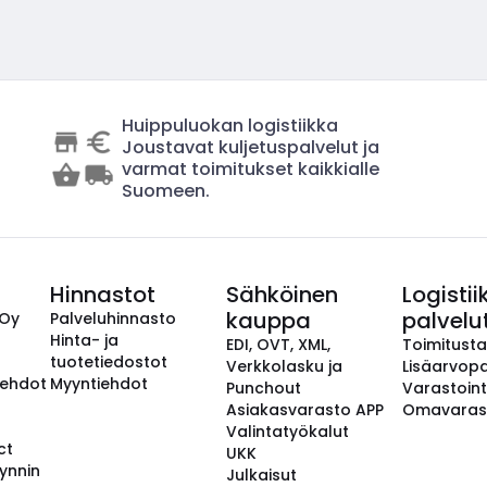
Huippuluokan logistiikka
Joustavat kuljetuspalvelut ja
varmat toimitukset kaikkialle
Suomeen.
Hinnastot
Sähköinen
Logistii
kauppa
palvelu
 Oy
Palveluhinnasto
Hinta- ja
EDI, OVT, XML,
Toimitust
tuotetiedostot
Verkkolasku ja
Lisäarvopa
aehdot
Myyntiehdot
Punchout
Varastoint
Asiakasvarasto APP
Omavaras
Valintatyökalut
ct
UKK
ynnin
Julkaisut