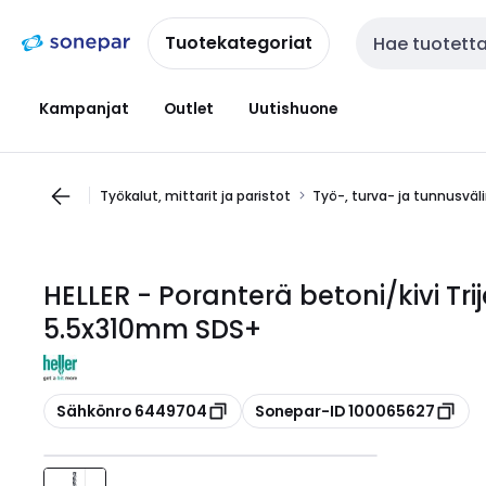
Siirry
Siirry
navigointiin
sisältöön
Tuotekategoriat
Haku
Kampanjat
Outlet
Uutishuone
Työkalut, mittarit ja paristot
Työ-, turva- ja tunnusväl
HELLER - Poranterä betoni/kivi Tr
5.5x310mm SDS+
Kopioi
Kopioi
Sähkönro 6449704
Sonepar-ID 100065627