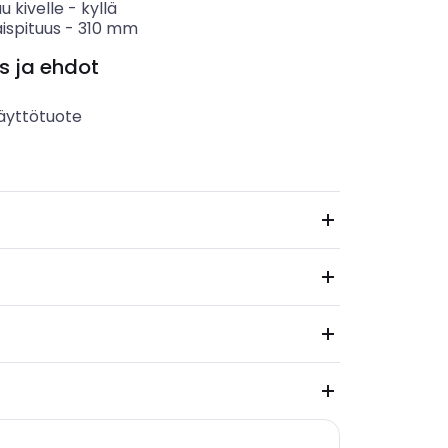
u kivelle
-
kyllä
ispituus
-
310
mm
s ja ehdot
äyttötuote