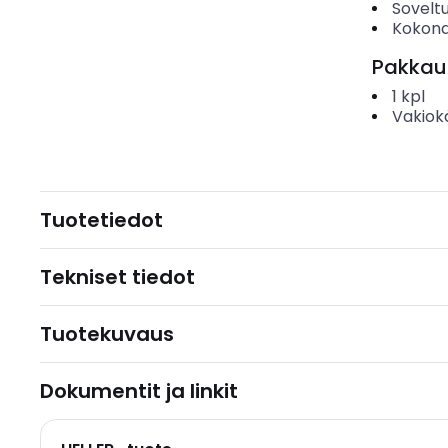
Soveltu
Kokona
Pakkau
1
kpl
Vakiok
Tuotetiedot
Tekniset tiedot
Tuotekuvaus
Dokumentit ja linkit