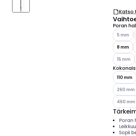
Katso 
Vaihto
Poran hal
Katso käyt
5 mm
8 mm
Katso käyt
15 mm
Kokonais
110 mm
Katso käyt
260 mm
Katso käyt
460 mm
Tärkei
Poran h
Leikkuu
Sopii b