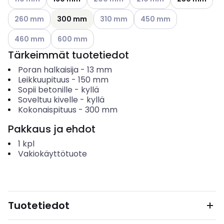
Katso käytettävissä olevat vaihtoehdot
Katso käytettävissä olevat vaihtoehd
Katso käytettävissä olev
260 mm
300 mm
310 mm
450 mm
Katso käytettävissä olevat vaihtoehdot
Katso käytettävissä olevat vaihtoehdot
460 mm
600 mm
Tärkeimmät tuotetiedot
Poran halkaisija
-
13
mm
Leikkuupituus
-
150
mm
Sopii betonille
-
kyllä
Soveltuu kivelle
-
kyllä
Kokonaispituus
-
300
mm
Pakkaus ja ehdot
1
kpl
Vakiokäyttötuote
Tuotetiedot