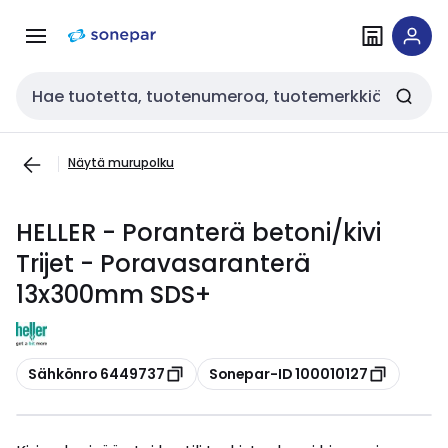
Siirry
Siirry
navigointiin
sisältöön
Haku
Näytä murupolku
HELLER - Poranterä betoni/kivi
Trijet - Poravasaranterä
13x300mm SDS+
Kopioi
Kopioi
Sähkönro 6449737
Sonepar-ID 100010127