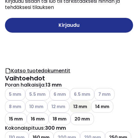
Kirjaudu sisään tai luo tili tarkistaaksesi hinnan ja
tehdäksesi tilauksen
Kirjaudu
Katso tuotedokumentit
Vaihtoehdot
Poran halkaisija
:
13 mm
Katso käytettävissä olevat vaihtoehdot
Katso käytettävissä olevat vaihtoehdot
Katso käytettävissä olevat vaihtoehdot
Katso käytettävissä olevat vai
Katso käytettävissä
5 mm
5.5 mm
6 mm
6.5 mm
7 mm
Katso käytettävissä olevat vaihtoehdot
Katso käytettävissä olevat vaihtoehdot
Katso käytettävissä olevat vaihtoehdot
8 mm
10 mm
12 mm
13 mm
14 mm
15 mm
16 mm
18 mm
20 mm
Kokonaispituus
:
300 mm
Katso käytettävissä olevat vaihtoehdot
Katso käytettävissä olevat vaihtoehdo
Katso käytettävissä oleva
110 mm
160 mm
200 mm
210 mm
250 mm