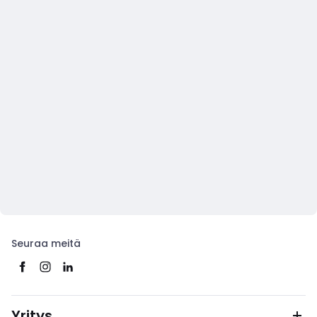
Seuraa meitä
Yritys