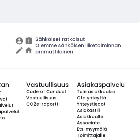
Sähköiset ratkaisut
Olemme sähköisen liiketoiminnan
ammattilainen
kan
Vastuullisuus
Asiakaspalvelu
t
Code of Conduct
Tule asiakkaaksi
Vastuullisuus
Ota yhteyttä
avat
CO2e-raportti
Yhteystiedot
lvelut
Asiakastili
ipalvelut
Asiakkaalle
to
Associate
Etsi myymälä
Toimittajalle