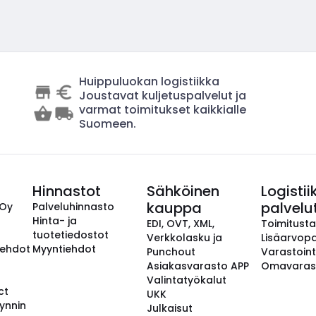
Huippuluokan logistiikka
Joustavat kuljetuspalvelut ja
varmat toimitukset kaikkialle
Suomeen.
Hinnastot
Sähköinen
Logistii
kauppa
palvelu
 Oy
Palveluhinnasto
Hinta- ja
EDI, OVT, XML,
Toimitust
tuotetiedostot
Verkkolasku ja
Lisäarvopa
aehdot
Myyntiehdot
Punchout
Varastoint
Asiakasvarasto APP
Omavaras
Valintatyökalut
ct
UKK
ynnin
Julkaisut