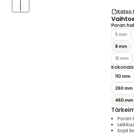
Katso 
Vaihto
Poran hal
Katso käyt
K
5 mm
8 mm
Katso käyt
15 mm
Kokonais
110 mm
260 mm
460 mm
Tärkei
Poran h
Leikkuu
Sopii b