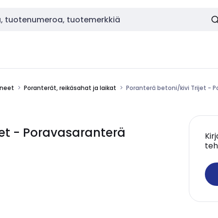
ineet
Poranterät, reikäsahat ja laikat
Poranterä betoni/kivi Trijet 
ijet - Poravasaranterä
Kir
teh