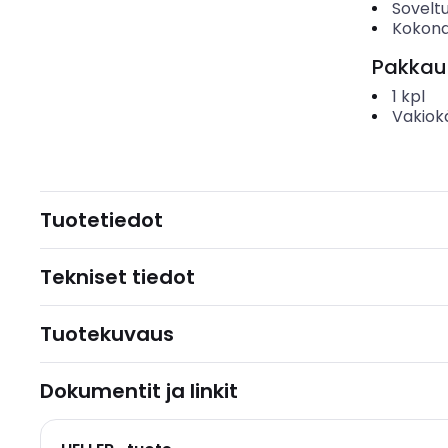
Soveltu
Kokona
Pakkau
1
kpl
Vakiok
Tuotetiedot
Tekniset tiedot
Tuotekuvaus
Dokumentit ja linkit