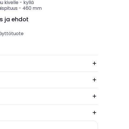
u kivelle
-
kyllä
ispituus
-
460
mm
s ja ehdot
äyttötuote