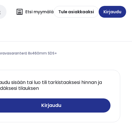
Etsi myymälä
Tule asiakkaaksi
Kirjaudu
- Poravasaranterä 8x460mm SDS+
jaudu sisään tai luo tili tarkistaaksesi hinnan ja
däksesi tilauksen
Kirjaudu