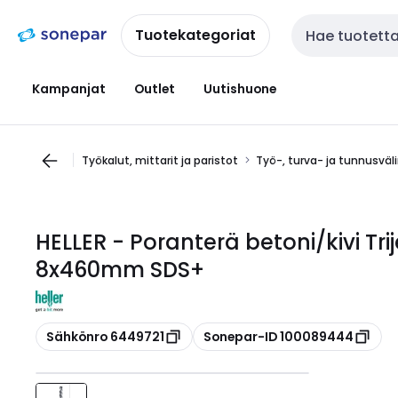
Siirry
Siirry
navigointiin
sisältöön
Tuotekategoriat
Haku
Kampanjat
Outlet
Uutishuone
Työkalut, mittarit ja paristot
Työ-, turva- ja tunnusväl
HELLER - Poranterä betoni/kivi Tr
8x460mm SDS+
Kopioi
Kopioi
Sähkönro 6449721
Sonepar-ID 100089444