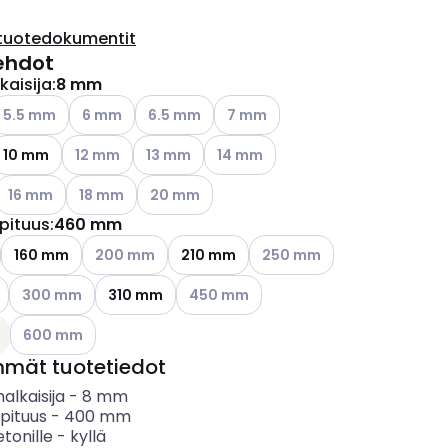
tuotedokumentit
ehdot
kaisija
:
8 mm
ettävissä olevat vaihtoehdot
atso käytettävissä olevat vaihtoehdot
Katso käytettävissä olevat vaihtoehdot
Katso käytettävissä olevat vaihtoehdot
Katso käytettävissä olevat vaiht
5.5 mm
6 mm
6.5 mm
7 mm
Katso käytettävissä olevat vaihtoehdot
Katso käytettävissä olevat vaihtoehdot
Katso käytettävissä olevat vaihto
10 mm
12 mm
13 mm
14 mm
ettävissä olevat vaihtoehdot
Katso käytettävissä olevat vaihtoehdot
Katso käytettävissä olevat vaihtoehdot
Katso käytettävissä olevat vaihtoehdot
16 mm
18 mm
20 mm
pituus
:
460 mm
Katso käytettävissä olevat vaihtoehdot
Katso käytettävissä olevat 
160 mm
200 mm
210 mm
250 mm
Katso käytettävissä olevat vaihtoehdot
Katso käytettävissä olevat vaihtoehdo
300 mm
310 mm
450 mm
Katso käytettävissä olevat vaihtoehdot
600 mm
mmät tuotetiedot
alkaisija
-
8
mm
pituus
-
400
mm
etonille
-
kyllä