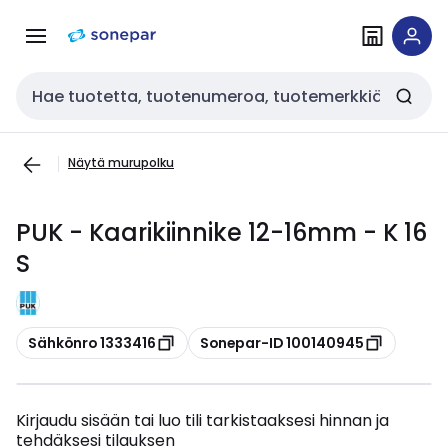
Siirry
Siirry
navigointiin
sisältöön
Haku
Näytä murupolku
PUK - Kaarikiinnike 12-16mm - K 16
S
Kopioi
Kopioi
Sähkönro 1333416
Sonepar-ID 100140945
Kirjaudu sisään tai luo tili tarkistaaksesi hinnan ja
tehdäksesi tilauksen