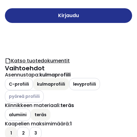
Kirjaudu
Katso tuotedokumentit
Vaihtoehdot
Asennustapa
:
kulmaprofiili
C-profiili
kulmaprofiili
levyprofiili
Katso käytettävissä olevat vaihtoehdot
pyöreä profiili
Kiinnikkeen materiaali
:
teräs
alumiini
teräs
Kaapelien maksimimäärä
:
1
1
2
3