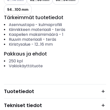
94...100 mm
Tärkeimmät tuotetiedot
Asennustapa
-
kulmaprofiili
Kiinnikkeen materiaali
-
teräs
Kaapelien maksimimäärä
-
1
Ruuvin materiaali
-
teräs
Kiristysalue
-
12...16
mm
Pakkaus ja ehdot
250
kpl
Vakiokäyttötuote
Tuotetiedot
Tekniset tiedot