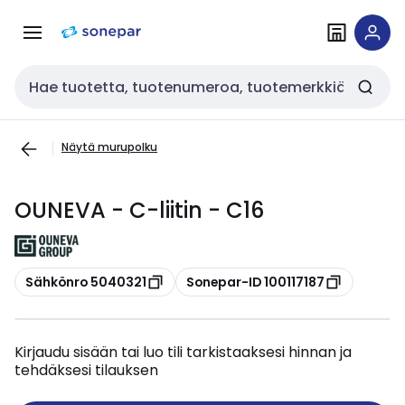
Siirry
Siirry
navigointiin
sisältöön
Haku
Näytä murupolku
OUNEVA - C-liitin - C16
Kopioi
Kopioi
Sähkönro 5040321
Sonepar-ID 100117187
Kirjaudu sisään tai luo tili tarkistaaksesi hinnan ja
tehdäksesi tilauksen