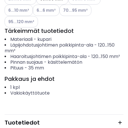
Katso käytettävissä olevat vaihtoehdot
Katso käytettävissä olevat vaihtoehdot
Katso käytettävissä olevat vaihto
6...10 mm²
6...6 mm²
70...95 mm²
Katso käytettävissä olevat vaihtoehdot
95...120 mm²
Tärkeimmät tuotetiedot
Materiaali
-
kupari
Läpijohdotusjohtimen poikkipinta-ala
-
120...150
mm²
Haaroitusjohtimen poikkipinta-ala
-
120...150
mm²
Pinnan suojaus
-
käsittelemätön
Pituus
-
35
mm
Pakkaus ja ehdot
1
kpl
Vakiokäyttötuote
Tuotetiedot