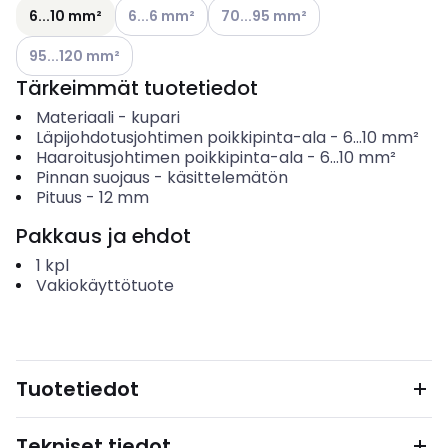
Katso käytettävissä olevat vaihtoehdot
Katso käytettävissä olevat vaihto
6...10 mm²
6...6 mm²
70...95 mm²
Katso käytettävissä olevat vaihtoehdot
95...120 mm²
Tärkeimmät tuotetiedot
Materiaali
-
kupari
Läpijohdotusjohtimen poikkipinta-ala
-
6...10
mm²
Haaroitusjohtimen poikkipinta-ala
-
6...10
mm²
Pinnan suojaus
-
käsittelemätön
Pituus
-
12
mm
Pakkaus ja ehdot
1
kpl
Vakiokäyttötuote
Tuotetiedot
Tekniset tiedot