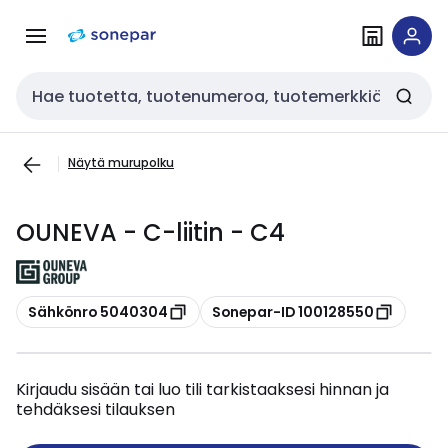
Siirry
Siirry
navigointiin
sisältöön
Haku
Näytä murupolku
OUNEVA - C-liitin - C4
Kopioi
Kopioi
Sähkönro 5040304
Sonepar-ID 100128550
Kirjaudu sisään tai luo tili tarkistaaksesi hinnan ja
tehdäksesi tilauksen