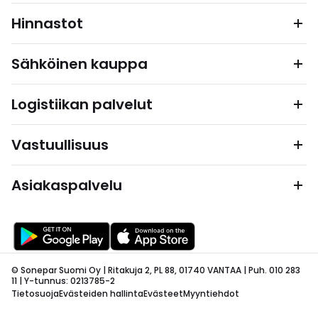
Hinnastot
Sähköinen kauppa
Logistiikan palvelut
Vastuullisuus
Asiakaspalvelu
© Sonepar Suomi Oy | Ritakuja 2, PL 88, 01740 VANTAA | Puh. 010 283
11 | Y-tunnus: 0213785-2
Tietosuoja
Evästeiden hallinta
Evästeet
Myyntiehdot