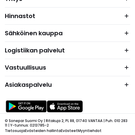
Hinnastot
Sähköinen kauppa
Logistiikan palvelut
Vastuullisuus
Asiakaspalvelu
© Sonepar Suomi Oy | Ritakuja 2, PL 88, 01740 VANTAA | Puh. 010 283
11 | Y-tunnus: 0213785-2
Tietosuoja
Evästeiden hallinta
Evästeet
Myyntiehdot