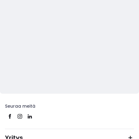
Seuraa meitä
Yritys