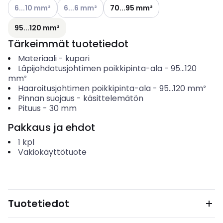
Katso käytettävissä olevat vaihtoehdot
Katso käytettävissä olevat vaihtoehdot
6...10 mm²
6...6 mm²
70...95 mm²
95...120 mm²
Tärkeimmät tuotetiedot
Materiaali
-
kupari
Läpijohdotusjohtimen poikkipinta-ala
-
95...120
mm²
Haaroitusjohtimen poikkipinta-ala
-
95...120
mm²
Pinnan suojaus
-
käsittelemätön
Pituus
-
30
mm
Pakkaus ja ehdot
1
kpl
Vakiokäyttötuote
Tuotetiedot