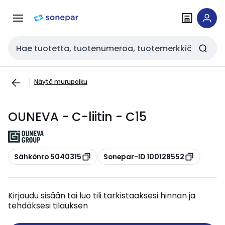
Siirry
Siirry
navigointiin
sisältöön
Haku
Näytä murupolku
OUNEVA - C-liitin - C15
Kopioi
Kopioi
Sähkönro 5040315
Sonepar-ID 100128552
Kirjaudu sisään tai luo tili tarkistaaksesi hinnan ja
tehdäksesi tilauksen