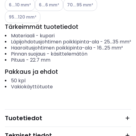
Katso käytettävissä olevat vaihtoehdot
Katso käytettävissä olevat vaihtoehdot
Katso käytettävissä olevat vaihto
6...10 mm²
6...6 mm²
70...95 mm²
Katso käytettävissä olevat vaihtoehdot
95...120 mm²
Tärkeimmät tuotetiedot
Materiaali
-
kupari
Läpijohdotusjohtimen poikkipinta-ala
-
25...35
mm²
Haaroitusjohtimen poikkipinta-ala
-
16...25
mm²
Pinnan suojaus
-
käsittelemätön
Pituus
-
22.7
mm
Pakkaus ja ehdot
50
kpl
Vakiokäyttötuote
Tuotetiedot
Tekniset tiedot