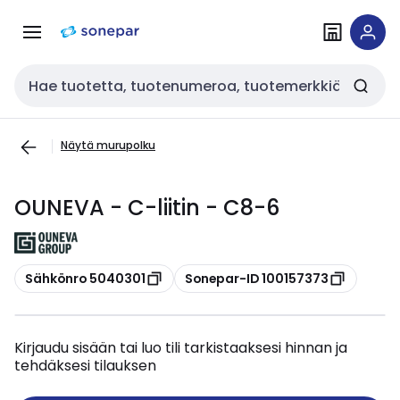
Siirry
Siirry
navigointiin
sisältöön
Haku
Näytä murupolku
OUNEVA - C-liitin - C8-6
Kopioi
Kopioi
Sähkönro 5040301
Sonepar-ID 100157373
Kirjaudu sisään tai luo tili tarkistaaksesi hinnan ja
tehdäksesi tilauksen