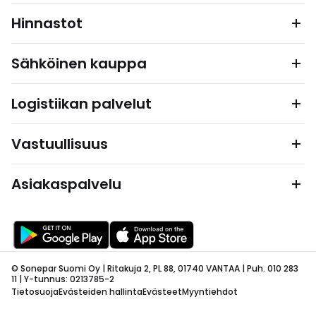
Hinnastot
Sähköinen kauppa
Logistiikan palvelut
Vastuullisuus
Asiakaspalvelu
© Sonepar Suomi Oy | Ritakuja 2, PL 88, 01740 VANTAA | Puh. 010 283
11 | Y-tunnus: 0213785-2
Tietosuoja
Evästeiden hallinta
Evästeet
Myyntiehdot