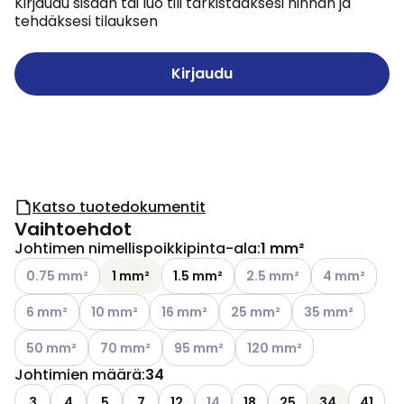
Kirjaudu sisään tai luo tili tarkistaaksesi hinnan ja
tehdäksesi tilauksen
Kirjaudu
Katso tuotedokumentit
Vaihtoehdot
Johtimen nimellispoikkipinta-ala
:
1 mm²
Katso käytettävissä olevat vaihtoehdot
Katso käytettävissä oleva
Katso käytettä
0.75 mm²
1 mm²
1.5 mm²
2.5 mm²
4 mm²
Katso käytettävissä olevat vaihtoehdot
Katso käytettävissä olevat vaihtoehdot
Katso käytettävissä olevat vaihtoehdot
Katso käytettävissä olevat v
Katso käytettävis
6 mm²
10 mm²
16 mm²
25 mm²
35 mm²
Katso käytettävissä olevat vaihtoehdot
Katso käytettävissä olevat vaihtoehdot
Katso käytettävissä olevat vaihtoehdo
Katso käytettävissä oleva
50 mm²
70 mm²
95 mm²
120 mm²
Johtimien määrä
:
34
Katso käytettävissä olevat vaiht
3
4
5
7
12
14
18
25
34
41