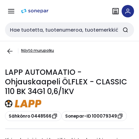
Siirry
Siirry
navigointiin
sisältöön
Haku
Näytä murupolku
LAPP AUTOMAATIO -
Ohjauskaapeli ÖLFLEX - CLASSIC
110 BK 34G1 0,6/1KV
Kopioi
Kopioi
Sähkönro 0448566
Sonepar-ID 100079349