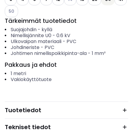
Katso käytettävissä olevat vaihtoehdot
50
Tärkeimmät tuotetiedot
Suojajohdin
-
kyllä
Nimellisjännite U0
-
0.6
kV
Ulkovaipan materiaali
-
PVC
Johdineriste
-
PVC
Johtimen nimellispoikkipinta-ala
-
1
mm²
Pakkaus ja ehdot
1
metri
Vakiokäyttötuote
Tuotetiedot
Tekniset tiedot