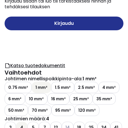
Kirjaudu sisään tai luo tili tarkistaaksesi hinnan ja
tehdäksesi tilauksen
Kirjaudu
Katso tuotedokumentit
Vaihtoehdot
Johtimen nimellispoikkipinta-ala
:
1 mm²
0.75 mm²
1 mm²
1.5 mm²
2.5 mm²
4 mm²
6 mm²
10 mm²
16 mm²
25 mm²
35 mm²
50 mm²
70 mm²
95 mm²
120 mm²
Johtimien määrä
:
4
Katso käytettävissä olevat vaiht
3
4
5
7
12
14
18
25
34
41