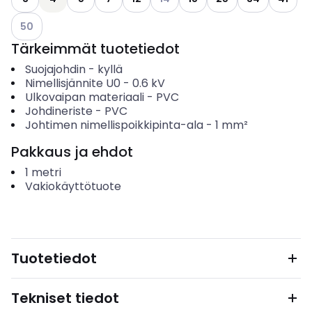
Katso käytettävissä olevat vaihtoehdot
50
Tärkeimmät tuotetiedot
Suojajohdin
-
kyllä
Nimellisjännite U0
-
0.6
kV
Ulkovaipan materiaali
-
PVC
Johdineriste
-
PVC
Johtimen nimellispoikkipinta-ala
-
1
mm²
Pakkaus ja ehdot
1
metri
Vakiokäyttötuote
Tuotetiedot
Tekniset tiedot