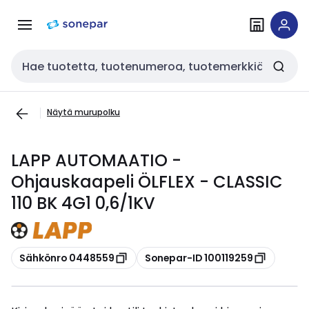
Siirry
Siirry
navigointiin
sisältöön
Haku
Näytä murupolku
LAPP AUTOMAATIO -
Ohjauskaapeli ÖLFLEX - CLASSIC
110 BK 4G1 0,6/1KV
Kopioi
Kopioi
Sähkönro 0448559
Sonepar-ID 100119259