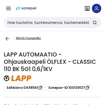
Siirry
Siirry
navigointiin
sisältöön
Haku
Näytä murupolku
LAPP AUTOMAATIO -
Ohjauskaapeli ÖLFLEX - CLASSIC
110 BK 5G1 0,6/1KV
Kopioi
Kopioi
Sähkönro 0448561
Sonepar-ID 100139137