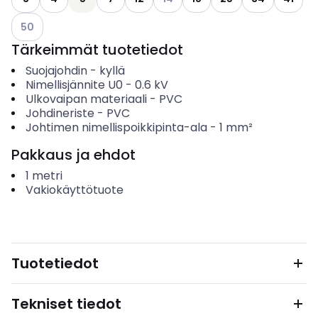
Katso käytettävissä olevat vaihtoehdot
50
Tärkeimmät tuotetiedot
Suojajohdin
-
kyllä
Nimellisjännite U0
-
0.6
kV
Ulkovaipan materiaali
-
PVC
Johdineriste
-
PVC
Johtimen nimellispoikkipinta-ala
-
1
mm²
Pakkaus ja ehdot
1
metri
Vakiokäyttötuote
Tuotetiedot
Tekniset tiedot