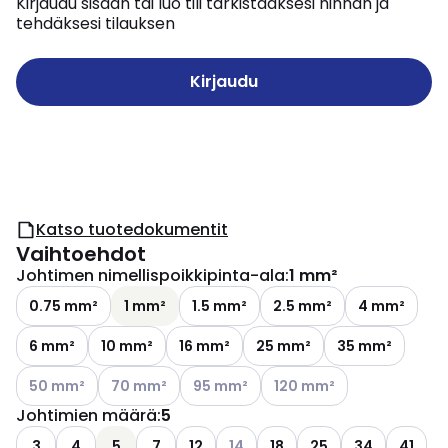
Kirjaudu sisään tai luo tili tarkistaaksesi hinnan ja
tehdäksesi tilauksen
Kirjaudu
Katso tuotedokumentit
Vaihtoehdot
Johtimen nimellispoikkipinta-ala
:
1 mm²
0.75 mm²
1 mm²
1.5 mm²
2.5 mm²
4 mm²
6 mm²
10 mm²
16 mm²
25 mm²
35 mm²
Katso käytettävissä olevat vaihtoehdot
Katso käytettävissä olevat vaihtoehdot
Katso käytettävissä olevat vaihtoehdo
Katso käytettävissä oleva
50 mm²
70 mm²
95 mm²
120 mm²
Johtimien määrä
:
5
Katso käytettävissä olevat vaiht
3
4
5
7
12
14
18
25
34
41