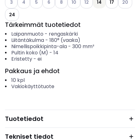
3
4
5
6
8
10
12
14
17
20
24
Tärkeimmät tuotetiedot
Laipanmuoto
-
rengaskärki
Liitäntäkulma
-
180° (vaaka)
Nimellispoikkipinta-ala
-
300
mm²
Pultin koko (M)
-
14
Eristetty
-
ei
Pakkaus ja ehdot
10
kpl
Vakiokäyttötuote
Tuotetiedot
Tekniset tiedot