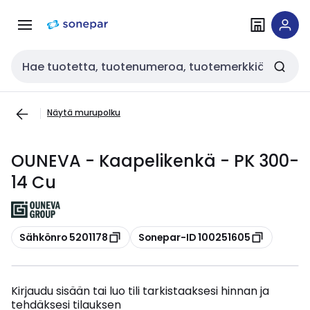
Siirry
Siirry
navigointiin
sisältöön
Haku
Näytä murupolku
OUNEVA - Kaapelikenkä - PK 300-
14 Cu
Kopioi
Kopioi
Sähkönro 5201178
Sonepar-ID 100251605
Kirjaudu sisään tai luo tili tarkistaaksesi hinnan ja
tehdäksesi tilauksen