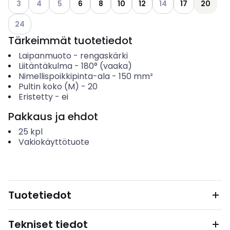
3
4
5
6
8
10
12
14
17
20
Katso käytettävissä olevat vaihtoehdot
24
Tärkeimmät tuotetiedot
Laipanmuoto
-
rengaskärki
Liitäntäkulma
-
180° (vaaka)
Nimellispoikkipinta-ala
-
150
mm²
Pultin koko (M)
-
20
Eristetty
-
ei
Pakkaus ja ehdot
25
kpl
Vakiokäyttötuote
Tuotetiedot
Tekniset tiedot