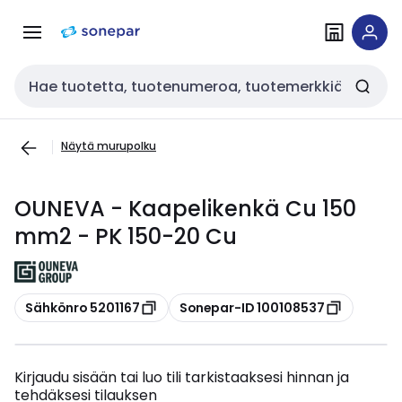
Siirry
Siirry
navigointiin
sisältöön
Haku
Näytä murupolku
OUNEVA - Kaapelikenkä Cu 150
mm2 - PK 150-20 Cu
Kopioi
Kopioi
Sähkönro 5201167
Sonepar-ID 100108537
Kirjaudu sisään tai luo tili tarkistaaksesi hinnan ja
tehdäksesi tilauksen