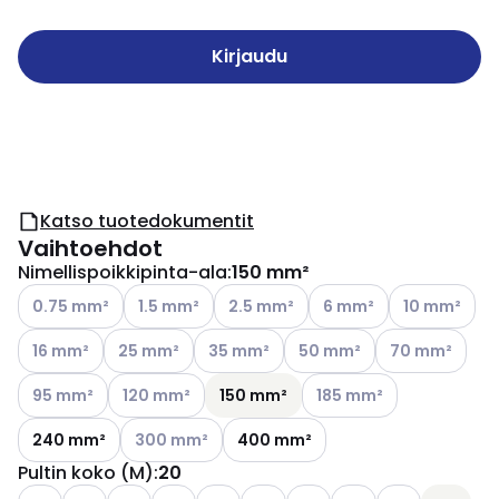
Kirjaudu
Katso tuotedokumentit
Vaihtoehdot
Nimellispoikkipinta-ala
:
150 mm²
Katso käytettävissä olevat vaihtoehdot
Katso käytettävissä olevat vaihtoehdot
Katso käytettävissä olevat vaihtoeh
Katso käytettävissä ole
Katso käytett
0.75 mm²
1.5 mm²
2.5 mm²
6 mm²
10 mm²
Katso käytettävissä olevat vaihtoehdot
Katso käytettävissä olevat vaihtoehdot
Katso käytettävissä olevat vaihtoehdo
Katso käytettävissä olevat
Katso käytettäv
16 mm²
25 mm²
35 mm²
50 mm²
70 mm²
Katso käytettävissä olevat vaihtoehdot
Katso käytettävissä olevat vaihtoehdot
Katso käytettävissä olev
95 mm²
120 mm²
150 mm²
185 mm²
Katso käytettävissä olevat vaihtoehdot
240 mm²
300 mm²
400 mm²
Pultin koko (M)
:
20
Katso käytettävissä olevat vaihtoehdot
Katso käytettävissä olevat vaihtoehdot
Katso käytettävissä olevat vaihtoehdot
Katso käytettävissä 