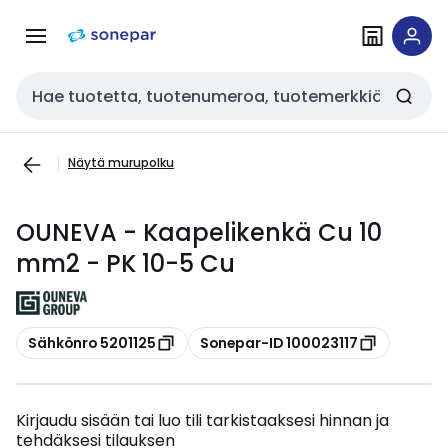
Siirry
Siirry
navigointiin
sisältöön
Haku
Näytä murupolku
OUNEVA - Kaapelikenkä Cu 10
mm2 - PK 10-5 Cu
Kopioi
Kopioi
Sähkönro 5201125
Sonepar-ID 100023117
Kirjaudu sisään tai luo tili tarkistaaksesi hinnan ja
tehdäksesi tilauksen