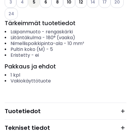
3
4
5
6
8
10
12
14
17
20
Katso käytettävissä olevat vaihtoehdot
24
Tärkeimmät tuotetiedot
Laipanmuoto
-
rengaskärki
Liitäntäkulma
-
180° (vaaka)
Nimellispoikkipinta-ala
-
10
mm²
Pultin koko (M)
-
5
Eristetty
-
ei
Pakkaus ja ehdot
1
kpl
Vakiokäyttötuote
Tuotetiedot
Tekniset tiedot