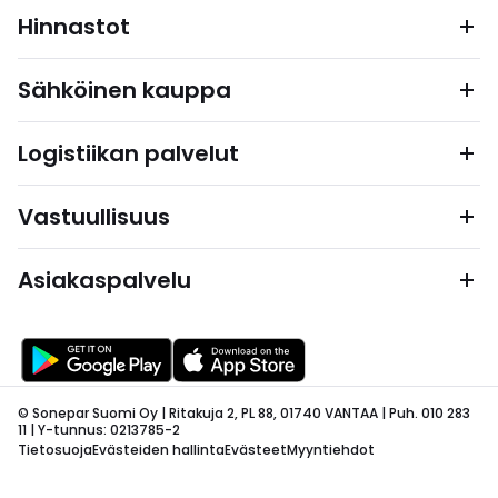
Hinnastot
Sähköinen kauppa
Logistiikan palvelut
Vastuullisuus
Asiakaspalvelu
© Sonepar Suomi Oy | Ritakuja 2, PL 88, 01740 VANTAA | Puh. 010 283
11 | Y-tunnus: 0213785-2
Tietosuoja
Evästeiden hallinta
Evästeet
Myyntiehdot