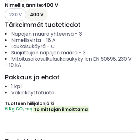
Nimellisjännite
:
400 V
Katso käytettävissä olevat vaihtoehdot
230 V
400 V
Tärkeimmät tuotetiedot
Napojen määrä yhteensä
-
3
Nimellisvirta
-
16
A
Laukaisukäyrä
-
C
Suojattujen napojen määrä
-
3
Mitoitusoikosulkulaukaisukyky Icn EN 60898, 230 V
-
10
kA
Pakkaus ja ehdot
1
kpl
Vakiokäyttötuote
Tuotteen hiilijalanjälki
6 Kg CO₂-eq
Toimittajan ilmoittama