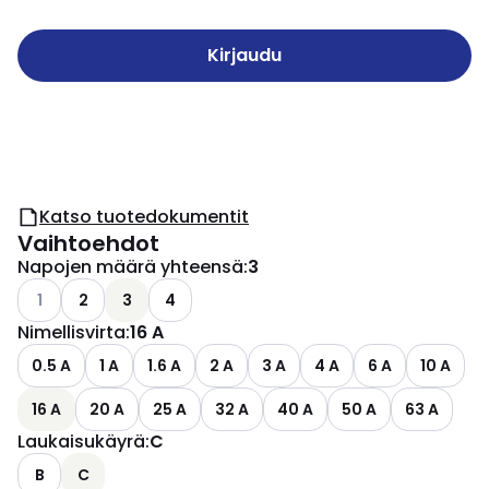
Kirjaudu
Katso tuotedokumentit
Vaihtoehdot
Napojen määrä yhteensä
:
3
Katso käytettävissä olevat vaihtoehdot
1
2
3
4
Nimellisvirta
:
16 A
0.5 A
1 A
1.6 A
2 A
3 A
4 A
6 A
10 A
16 A
20 A
25 A
32 A
40 A
50 A
63 A
Laukaisukäyrä
:
C
B
C