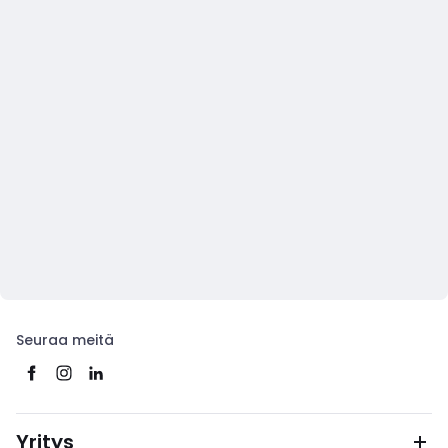
Seuraa meitä
Yritys