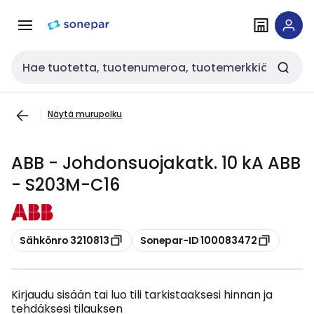
Siirry
Siirry
navigointiin
sisältöön
Haku
Näytä murupolku
ABB - Johdonsuojakatk. 10 kA ABB
- S203M-C16
Kopioi
Kopioi
Sähkönro 3210813
Sonepar-ID 100083472
Kirjaudu sisään tai luo tili tarkistaaksesi hinnan ja
tehdäksesi tilauksen