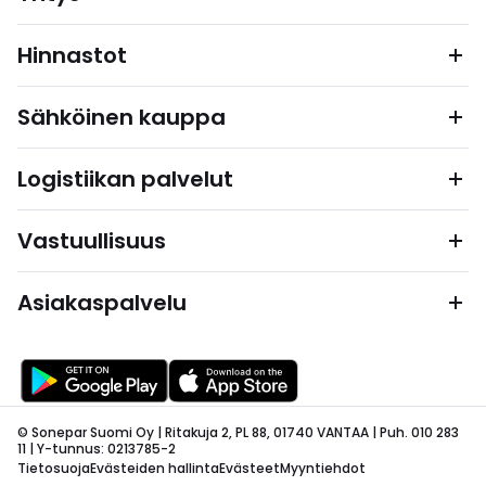
Hinnastot
Sähköinen kauppa
Logistiikan palvelut
Vastuullisuus
Asiakaspalvelu
© Sonepar Suomi Oy | Ritakuja 2, PL 88, 01740 VANTAA | Puh. 010 283
11 | Y-tunnus: 0213785-2
Tietosuoja
Evästeiden hallinta
Evästeet
Myyntiehdot