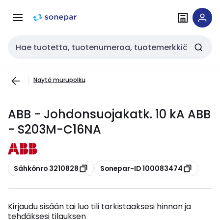
Siirry
Siirry
navigointiin
sisältöön
Haku
Näytä murupolku
ABB - Johdonsuojakatk. 10 kA ABB
- S203M-C16NA
Kopioi
Kopioi
Sähkönro 3210828
Sonepar-ID 100083474
Kirjaudu sisään tai luo tili tarkistaaksesi hinnan ja
tehdäksesi tilauksen