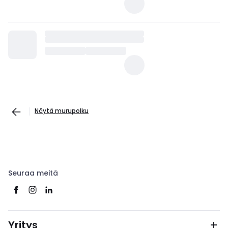
Näytä murupolku
Seuraa meitä
Yritys