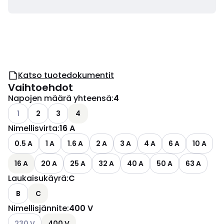
Katso tuotedokumentit
Vaihtoehdot
Napojen määrä yhteensä
:
4
Katso käytettävissä olevat vaihtoehdot
1
2
3
4
Nimellisvirta
:
16 A
0.5 A
1 A
1.6 A
2 A
3 A
4 A
6 A
10 A
16 A
20 A
25 A
32 A
40 A
50 A
63 A
Laukaisukäyrä
:
C
B
C
Nimellisjännite
:
400 V
Katso käytettävissä olevat vaihtoehdot
230 V
400 V