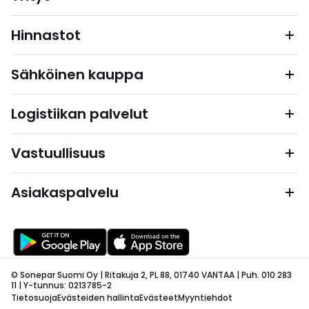
Hinnastot
Sähköinen kauppa
Logistiikan palvelut
Vastuullisuus
Asiakaspalvelu
© Sonepar Suomi Oy | Ritakuja 2, PL 88, 01740 VANTAA | Puh. 010 283
11 | Y-tunnus: 0213785-2
Tietosuoja
Evästeiden hallinta
Evästeet
Myyntiehdot