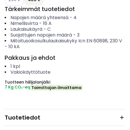
Tärkeimmät tuotetiedot
Napojen määrä yhteensä
-
4
Nimellisvirta
-
16
A
Laukaisukäyrä
-
C
Suojattujen napojen määrä
-
3
Mitoitusoikosulkulaukaisukyky Icn EN 60898, 230 V
-
10
kA
Pakkaus ja ehdot
1
kpl
Vakiokäyttötuote
Tuotteen hiilijalanjälki
7 Kg CO₂-eq
Toimittajan ilmoittama
Tuotetiedot