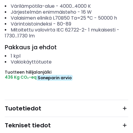
Värilämpötila-alue
-
4000...4000
K
Järjestelmän enimmäisteho
-
16
W
Valaisimen elinikä L70B50 Ta=25 °C
-
50000
h
Värintoistoindeksi
-
80-89
Mitoitettu valovirta IEC 62722-2- 1 mukaisesti
-
1730...1730
lm
Pakkaus ja ehdot
1
kpl
Vakiokäyttötuote
Tuotteen hiilijalanjälki
436 Kg CO₂-eq
Soneparin arvio
Tuotetiedot
Tekniset tiedot