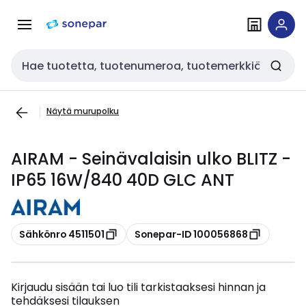
Siirry
Siirry
navigointiin
sisältöön
Haku
Näytä murupolku
AIRAM - Seinävalaisin ulko BLITZ -
IP65 16W/840 40D GLC ANT
Kopioi
Kopioi
Sähkönro 4511501
Sonepar-ID 100056868
Kirjaudu sisään tai luo tili tarkistaaksesi hinnan ja
tehdäksesi tilauksen