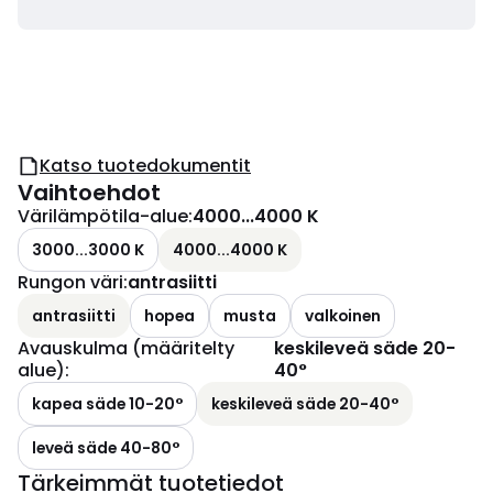
Katso tuotedokumentit
Vaihtoehdot
Värilämpötila-alue
:
4000...4000 K
3000...3000 K
4000...4000 K
Rungon väri
:
antrasiitti
antrasiitti
hopea
musta
valkoinen
Avauskulma (määritelty
keskileveä säde 20-
alue)
:
40°
kapea säde 10-20°
keskileveä säde 20-40°
leveä säde 40-80°
Tärkeimmät tuotetiedot