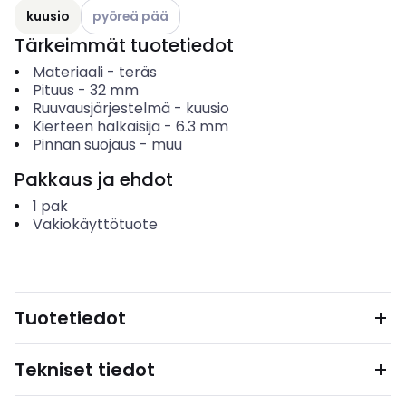
Katso käytettävissä olevat vaihtoehdot
kuusio
pyöreä pää
Tärkeimmät tuotetiedot
Materiaali
-
teräs
Pituus
-
32
mm
Ruuvausjärjestelmä
-
kuusio
Kierteen halkaisija
-
6.3
mm
Pinnan suojaus
-
muu
Pakkaus ja ehdot
1
pak
Vakiokäyttötuote
Tuotetiedot
Tekniset tiedot