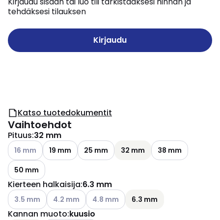
Kirjaudu sisään tai luo tili tarkistaaksesi hinnan ja
tehdäksesi tilauksen
Kirjaudu
Katso tuotedokumentit
Vaihtoehdot
Pituus
:
32 mm
Katso käytettävissä olevat vaihtoehdot
16 mm
19 mm
25 mm
32 mm
38 mm
50 mm
Kierteen halkaisija
:
6.3 mm
Katso käytettävissä olevat vaihtoehdot
Katso käytettävissä olevat vaihtoehdot
Katso käytettävissä olevat vaihtoehdo
3.5 mm
4.2 mm
4.8 mm
6.3 mm
Kannan muoto
:
kuusio