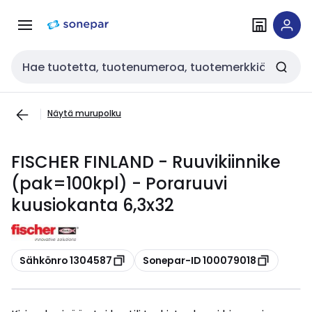
Siirry
Siirry
navigointiin
sisältöön
Haku
Näytä murupolku
FISCHER FINLAND - Ruuvikiinnike
(pak=100kpl) - Poraruuvi
kuusiokanta 6,3x32
Kopioi
Kopioi
Sähkönro 1304587
Sonepar-ID 100079018