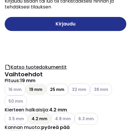
Kirjaudu sisään tai luo tili tarkistaaksesi hinnan ja
tehdäksesi tilauksen
Kirjaudu
Katso tuotedokumentit
Vaihtoehdot
Pituus
:
19 mm
Katso käytettävissä olevat vaihtoehdot
Katso käytettävissä olevat va
Katso käytettävissä
16 mm
19 mm
25 mm
32 mm
38 mm
Katso käytettävissä olevat vaihtoehdot
50 mm
Kierteen halkaisija
:
4.2 mm
Katso käytettävissä olevat vaihtoehdot
Katso käytettävissä olevat vaihtoehdo
Katso käytettävissä olevat
3.5 mm
4.2 mm
4.8 mm
6.3 mm
Kannan muoto
:
pyöreä pää