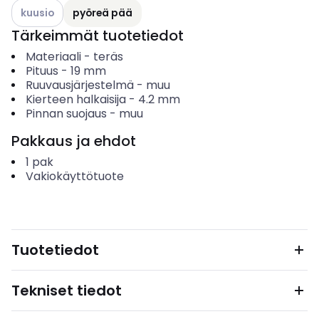
Katso käytettävissä olevat vaihtoehdot
kuusio
pyöreä pää
Tärkeimmät tuotetiedot
Materiaali
-
teräs
Pituus
-
19
mm
Ruuvausjärjestelmä
-
muu
Kierteen halkaisija
-
4.2
mm
Pinnan suojaus
-
muu
Pakkaus ja ehdot
1
pak
Vakiokäyttötuote
Tuotetiedot
Tekniset tiedot