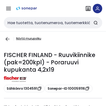
Siirry
Siirry
navigointiin
sisältöön
Haku
Näytä murupolku
FISCHER FINLAND - Ruuvikiinnike
(pak=200kpl) - Poraruuvi
kupukanta 4,2x19
Kopioi
Kopioi
Sähkönro 1304591
Sonepar-ID 100059116