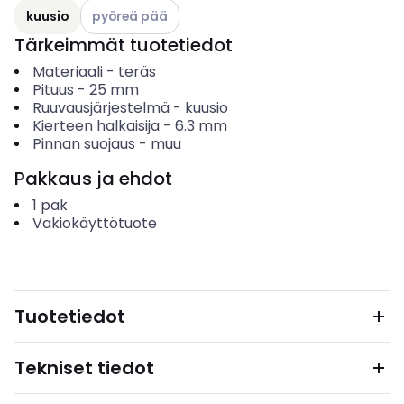
Katso käytettävissä olevat vaihtoehdot
kuusio
pyöreä pää
Tärkeimmät tuotetiedot
Materiaali
-
teräs
Pituus
-
25
mm
Ruuvausjärjestelmä
-
kuusio
Kierteen halkaisija
-
6.3
mm
Pinnan suojaus
-
muu
Pakkaus ja ehdot
1
pak
Vakiokäyttötuote
Tuotetiedot
Tekniset tiedot