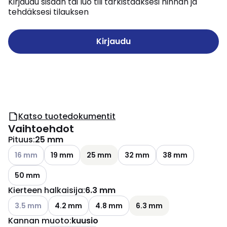
Kirjaudu sisään tai luo tili tarkistaaksesi hinnan ja
tehdäksesi tilauksen
Kirjaudu
Katso tuotedokumentit
Vaihtoehdot
Pituus
:
25 mm
Katso käytettävissä olevat vaihtoehdot
16 mm
19 mm
25 mm
32 mm
38 mm
50 mm
Kierteen halkaisija
:
6.3 mm
Katso käytettävissä olevat vaihtoehdot
3.5 mm
4.2 mm
4.8 mm
6.3 mm
Kannan muoto
:
kuusio