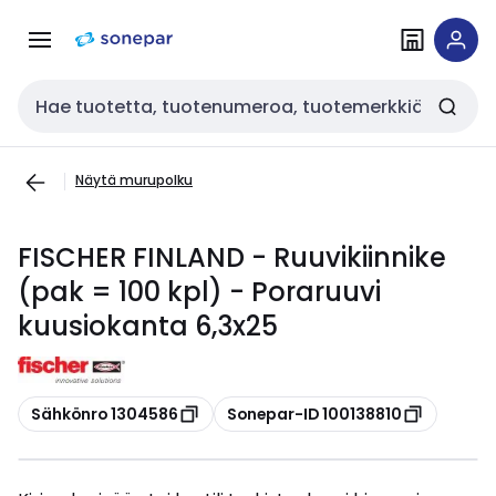
Siirry
Siirry
navigointiin
sisältöön
Haku
Näytä murupolku
FISCHER FINLAND - Ruuvikiinnike
(pak = 100 kpl) - Poraruuvi
kuusiokanta 6,3x25
Kopioi
Kopioi
Sähkönro 1304586
Sonepar-ID 100138810