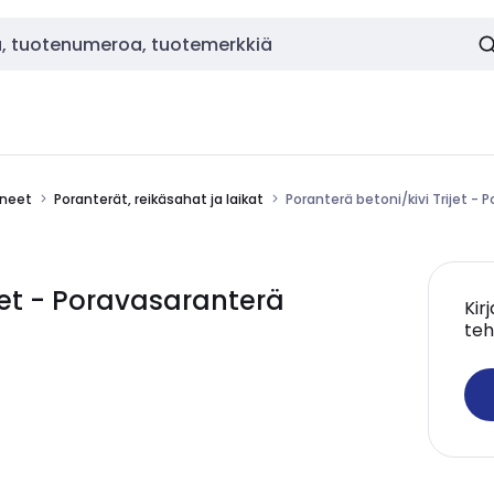
ineet
Poranterät, reikäsahat ja laikat
Poranterä betoni/kivi Trijet 
ijet - Poravasaranterä
Kir
teh