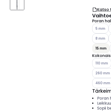
Katso 
Vaihto
Poran hal
Katso käyt
K
5 mm
Katso käyt
K
8 mm
15 mm
Kokonais
Katso käyt
110 mm
Katso käyt
260 mm
Katso käyt
460 mm
Tärkei
Poran h
Leikkuu
Sopii b