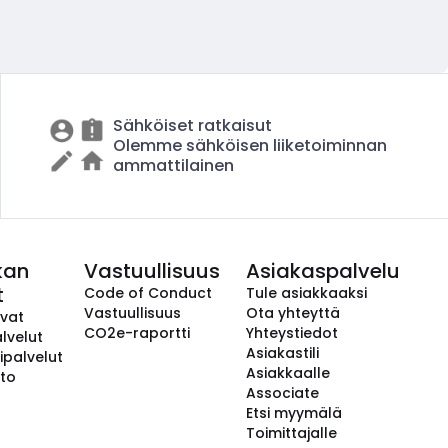
Sähköiset ratkaisut
Olemme sähköisen liiketoiminnan
ammattilainen
kan
Vastuullisuus
Asiakaspalvelu
t
Code of Conduct
Tule asiakkaaksi
Vastuullisuus
Ota yhteyttä
avat
CO2e-raportti
Yhteystiedot
lvelut
Asiakastili
ipalvelut
Asiakkaalle
to
Associate
Etsi myymälä
Toimittajalle