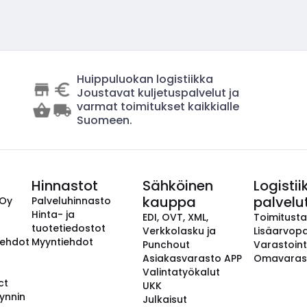
Huippuluokan logistiikka
Joustavat kuljetuspalvelut ja
varmat toimitukset kaikkialle
Suomeen.
Hinnastot
Sähköinen
Logistii
kauppa
palvelu
 Oy
Palveluhinnasto
Hinta- ja
EDI, OVT, XML,
Toimitust
tuotetiedostot
Verkkolasku ja
Lisäarvopa
aehdot
Myyntiehdot
Punchout
Varastoint
Asiakasvarasto APP
Omavaras
Valintatyökalut
ct
UKK
ynnin
Julkaisut