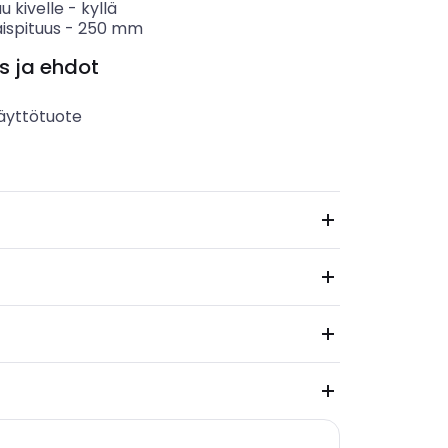
u kivelle
-
kyllä
ispituus
-
250
mm
s ja ehdot
äyttötuote