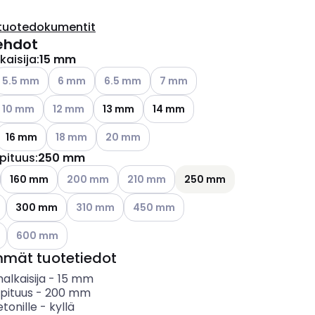
tuotedokumentit
ehdot
kaisija
:
15 mm
ettävissä olevat vaihtoehdot
atso käytettävissä olevat vaihtoehdot
Katso käytettävissä olevat vaihtoehdot
Katso käytettävissä olevat vaihtoehdot
Katso käytettävissä olevat vaiht
5.5 mm
6 mm
6.5 mm
7 mm
ettävissä olevat vaihtoehdot
atso käytettävissä olevat vaihtoehdot
Katso käytettävissä olevat vaihtoehdot
10 mm
12 mm
13 mm
14 mm
Katso käytettävissä olevat vaihtoehdot
Katso käytettävissä olevat vaihtoehdot
16 mm
18 mm
20 mm
pituus
:
250 mm
ettävissä olevat vaihtoehdot
Katso käytettävissä olevat vaihtoehdot
Katso käytettävissä olevat vaihtoehdot
160 mm
200 mm
210 mm
250 mm
ettävissä olevat vaihtoehdot
Katso käytettävissä olevat vaihtoehdot
Katso käytettävissä olevat vaihtoehdo
300 mm
310 mm
450 mm
ettävissä olevat vaihtoehdot
Katso käytettävissä olevat vaihtoehdot
600 mm
mmät tuotetiedot
alkaisija
-
15
mm
pituus
-
200
mm
etonille
-
kyllä