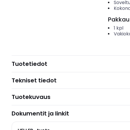
Soveltu
Kokona
Pakkau
1
kpl
Vakiok
Tuotetiedot
Tekniset tiedot
Tuotekuvaus
Dokumentit ja linkit