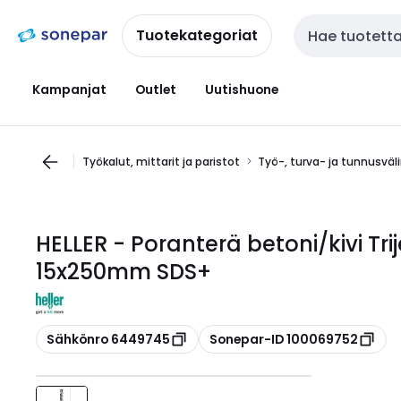
Siirry
Siirry
navigointiin
sisältöön
Tuotekategoriat
Haku
Kampanjat
Outlet
Uutishuone
Työkalut, mittarit ja paristot
Työ-, turva- ja tunnusväl
HELLER - Poranterä betoni/kivi Tr
15x250mm SDS+
Kopioi
Kopioi
Sähkönro 6449745
Sonepar-ID 100069752