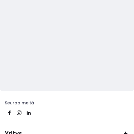
Seuraa meitä
Yritys