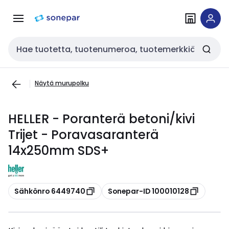
Siirry
Siirry
navigointiin
sisältöön
Haku
Näytä murupolku
HELLER - Poranterä betoni/kivi
Trijet - Poravasaranterä
14x250mm SDS+
Kopioi
Kopioi
Sähkönro 6449740
Sonepar-ID 100010128