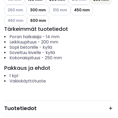
Katso käytettävissä olevat vaihtoehdot
Katso käytettävissä olevat vaihtoehd
260 mm
300 mm
310 mm
450 mm
Katso käytettävissä olevat vaihtoehdot
460 mm
600 mm
Tärkeimmät tuotetiedot
Poran halkaisija
-
14
mm
Leikkuupituus
-
200
mm
Sopii betonille
-
kyllä
Soveltuu kivelle
-
kyllä
Kokonaispituus
-
250
mm
Pakkaus ja ehdot
1
kpl
Vakiokäyttötuote
Tuotetiedot