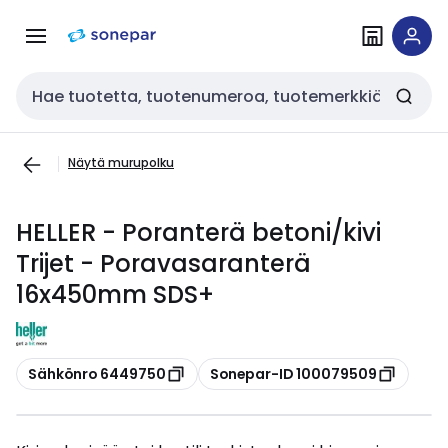
Siirry
Siirry
navigointiin
sisältöön
Haku
Näytä murupolku
HELLER - Poranterä betoni/kivi
Trijet - Poravasaranterä
16x450mm SDS+
Kopioi
Kopioi
Sähkönro 6449750
Sonepar-ID 100079509