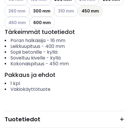
Katso käytettävissä olevat vaihtoehdot
Katso käytettävissä olevat vaihtoehd
260 mm
300 mm
310 mm
450 mm
Katso käytettävissä olevat vaihtoehdot
460 mm
600 mm
Tärkeimmät tuotetiedot
Poran halkaisija
-
16
mm
Leikkuupituus
-
400
mm
Sopii betonille
-
kyllä
Soveltuu kivelle
-
kyllä
Kokonaispituus
-
450
mm
Pakkaus ja ehdot
1
kpl
Vakiokäyttötuote
Tuotetiedot