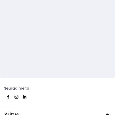
Seuraa meitä
Yritys