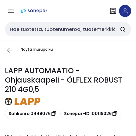
Siirry
Siirry
navigointiin
sisältöön
Haku
Näytä murupolku
LAPP AUTOMAATIO -
Ohjauskaapeli - ÖLFLEX ROBUST
210 4G0,5
Kopioi
Kopioi
Sähkönro 0449076
Sonepar-ID 100119326