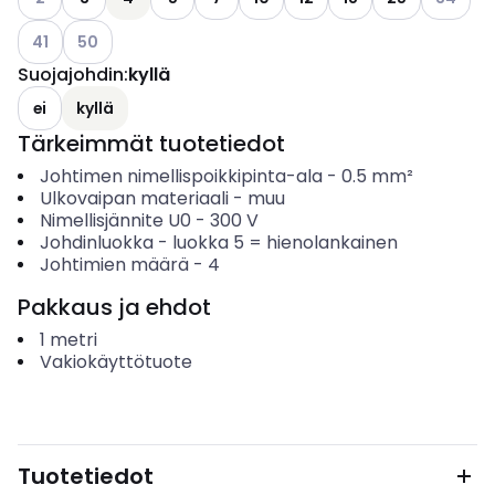
Katso käytettävissä olevat vaihtoehdot
Katso käytettävissä olevat vaihtoehdot
41
50
Suojajohdin
:
kyllä
ei
kyllä
Tärkeimmät tuotetiedot
Johtimen nimellispoikkipinta-ala
-
0.5
mm²
Ulkovaipan materiaali
-
muu
Nimellisjännite U0
-
300
V
Johdinluokka
-
luokka 5 = hienolankainen
Johtimien määrä
-
4
Pakkaus ja ehdot
1
metri
Vakiokäyttötuote
Tuotetiedot