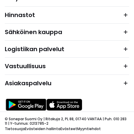
Hinnastot
Sähköinen kauppa
Logistiikan palvelut
Vastuullisuus
Asiakaspalvelu
© Sonepar Suomi Oy | Ritakuja 2, PL 88, 01740 VANTAA | Puh. 010 283
11 | Y-tunnus: 0213785-2
Tietosuoja
Evästeiden hallinta
Evästeet
Myyntiehdot