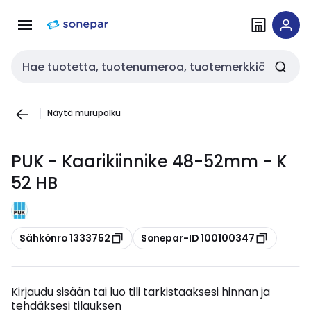
Siirry
Siirry
navigointiin
sisältöön
Haku
Näytä murupolku
PUK - Kaarikiinnike 48-52mm - K
52 HB
Kopioi
Kopioi
Sähkönro 1333752
Sonepar-ID 100100347
Kirjaudu sisään tai luo tili tarkistaaksesi hinnan ja
tehdäksesi tilauksen