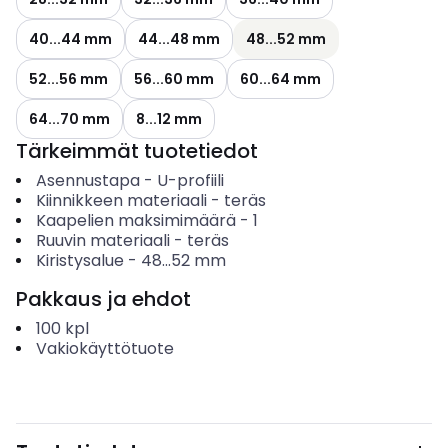
40...44 mm
44...48 mm
48...52 mm
52...56 mm
56...60 mm
60...64 mm
64...70 mm
8...12 mm
Tärkeimmät tuotetiedot
Asennustapa
-
U-profiili
Kiinnikkeen materiaali
-
teräs
Kaapelien maksimimäärä
-
1
Ruuvin materiaali
-
teräs
Kiristysalue
-
48...52
mm
Pakkaus ja ehdot
100
kpl
Vakiokäyttötuote