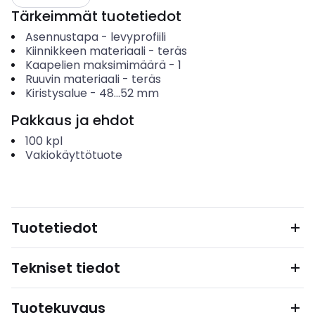
Tärkeimmät tuotetiedot
Asennustapa
-
levyprofiili
Kiinnikkeen materiaali
-
teräs
Kaapelien maksimimäärä
-
1
Ruuvin materiaali
-
teräs
Kiristysalue
-
48...52
mm
Pakkaus ja ehdot
100
kpl
Vakiokäyttötuote
Tuotetiedot
Tekniset tiedot
Tuotekuvaus