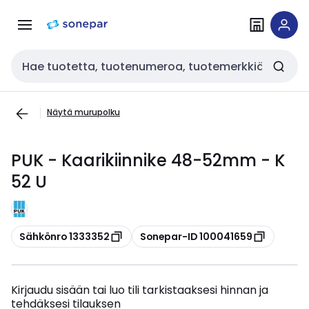
Siirry
Siirry
navigointiin
sisältöön
Haku
Näytä murupolku
PUK - Kaarikiinnike 48-52mm - K
52 U
Kopioi
Kopioi
Sähkönro 1333352
Sonepar-ID 100041659
Kirjaudu sisään tai luo tili tarkistaaksesi hinnan ja
tehdäksesi tilauksen