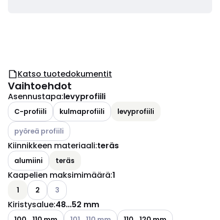
Katso tuotedokumentit
Vaihtoehdot
Asennustapa
:
levyprofiili
C-profiili
kulmaprofiili
levyprofiili
Katso käytettävissä olevat vaihtoehdot
pyöreä profiili
Kiinnikkeen materiaali
:
teräs
alumiini
teräs
Kaapelien maksimimäärä
:
1
Katso käytettävissä olevat vaihtoehdot
1
2
3
Kiristysalue
:
48...52 mm
Katso käytettävissä olevat vaihtoehdot
100...110 mm
101...110 mm
110...120 mm