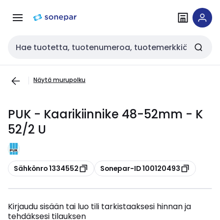
Siirry
Siirry
navigointiin
sisältöön
Haku
Näytä murupolku
PUK - Kaarikiinnike 48-52mm - K
52/2 U
Kopioi
Kopioi
Sähkönro 1334552
Sonepar-ID 100120493
Kirjaudu sisään tai luo tili tarkistaaksesi hinnan ja
tehdäksesi tilauksen