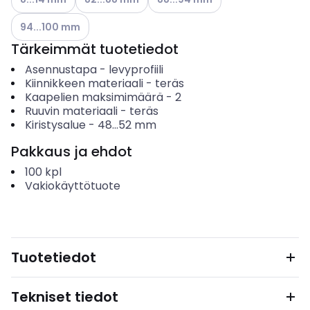
Katso käytettävissä olevat vaihtoehdot
94...100 mm
Tärkeimmät tuotetiedot
Asennustapa
-
levyprofiili
Kiinnikkeen materiaali
-
teräs
Kaapelien maksimimäärä
-
2
Ruuvin materiaali
-
teräs
Kiristysalue
-
48...52
mm
Pakkaus ja ehdot
100
kpl
Vakiokäyttötuote
Tuotetiedot
Tekniset tiedot