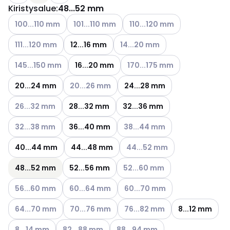
Kiristysalue
:
48...52 mm
Katso käytettävissä olevat vaihtoehdot
Katso käytettävissä olevat vaihtoehdot
Katso käytettävissä olevat v
100...110 mm
101...110 mm
110...120 mm
Katso käytettävissä olevat vaihtoehdot
Katso käytettävissä olevat vaih
111...120 mm
12...16 mm
14...20 mm
Katso käytettävissä olevat vaihtoehdot
Katso käytettävissä olevat va
145...150 mm
16...20 mm
170...175 mm
Katso käytettävissä olevat vaihtoehdot
20...24 mm
20...26 mm
24...28 mm
Katso käytettävissä olevat vaihtoehdot
26...32 mm
28...32 mm
32...36 mm
Katso käytettävissä olevat vaihtoehdot
Katso käytettävissä olevat vai
32...38 mm
36...40 mm
38...44 mm
Katso käytettävissä olevat va
40...44 mm
44...48 mm
44...52 mm
Katso käytettävissä olevat vai
48...52 mm
52...56 mm
52...60 mm
Katso käytettävissä olevat vaihtoehdot
Katso käytettävissä olevat vaihtoehdot
Katso käytettävissä olevat vai
56...60 mm
60...64 mm
60...70 mm
Katso käytettävissä olevat vaihtoehdot
Katso käytettävissä olevat vaihtoehdot
Katso käytettävissä olevat vai
64...70 mm
70...76 mm
76...82 mm
8...12 mm
Katso käytettävissä olevat vaihtoehdot
Katso käytettävissä olevat vaihtoehdot
Katso käytettävissä olevat vaiht
8...14 mm
82...88 mm
88...94 mm