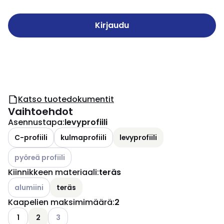
Kirjaudu
Katso tuotedokumentit
Vaihtoehdot
Asennustapa
:
levyprofiili
C-profiili
kulmaprofiili
levyprofiili
Katso käytettävissä olevat vaihtoehdot
pyöreä profiili
Kiinnikkeen materiaali
:
teräs
Katso käytettävissä olevat vaihtoehdot
alumiini
teräs
Kaapelien maksimimäärä
:
2
Katso käytettävissä olevat vaihtoehdot
1
2
3