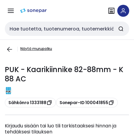
Siirry
Siirry
navigointiin
sisältöön
Haku
Näytä murupolku
PUK - Kaarikiinnike 82-88mm - K
88 AC
Kopioi
Kopioi
Sähkönro 1333188
Sonepar-ID 100041855
Kirjaudu sisään tai luo tili tarkistaaksesi hinnan ja
tehdäksesi tilauksen