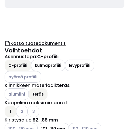
Katso tuotedokumentit
Vaihtoehdot
Asennustapa
:
C-profiili
C-profiili
kulmaprofiili
levyprofiili
Katso käytettävissä olevat vaihtoehdot
pyöreä profiili
Kiinnikkeen materiaali
:
teräs
Katso käytettävissä olevat vaihtoehdot
alumiini
teräs
Kaapelien maksimimäärä
:
1
Katso käytettävissä olevat vaihtoehdot
Katso käytettävissä olevat vaihtoehdot
1
2
3
Kiristysalue
:
82...88 mm
Katso käytettävissä olevat vaihtoehdot
Katso käytettävissä olevat v
100...110 mm
101...110 mm
110...120 mm