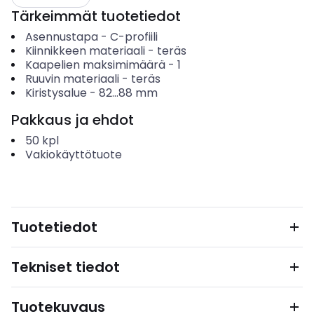
Tärkeimmät tuotetiedot
Asennustapa
-
C-profiili
Kiinnikkeen materiaali
-
teräs
Kaapelien maksimimäärä
-
1
Ruuvin materiaali
-
teräs
Kiristysalue
-
82...88
mm
Pakkaus ja ehdot
50
kpl
Vakiokäyttötuote
Tuotetiedot
Tekniset tiedot
Tuotekuvaus