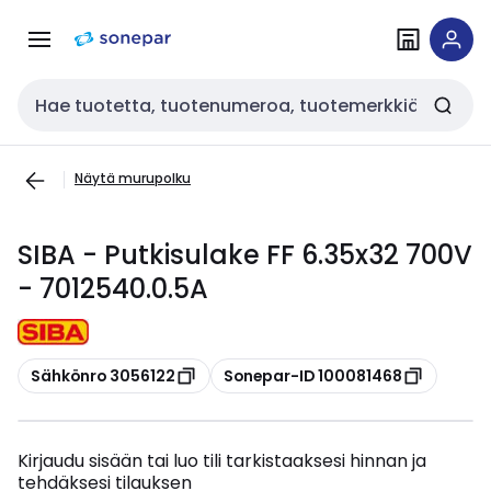
Siirry
Siirry
navigointiin
sisältöön
Haku
Näytä murupolku
SIBA - Putkisulake FF 6.35x32 700V
- 7012540.0.5A
Kopioi
Kopioi
Sähkönro 3056122
Sonepar-ID 100081468
Kirjaudu sisään tai luo tili tarkistaaksesi hinnan ja
tehdäksesi tilauksen