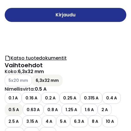
Kirjaudu
Katso tuotedokumentit
Vaihtoehdot
Koko
:
6,3x32 mm
Katso käytettävissä olevat vaihtoehdot
5x20 mm
6,3x32 mm
Nimellisvirta
:
0.5 A
0.1 A
0.16 A
0.2 A
0.25 A
0.315 A
0.4 A
0.5 A
0.63 A
0.8 A
1.25 A
1.6 A
2 A
2.5 A
3.15 A
4 A
5 A
6.3 A
8 A
10 A