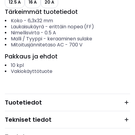
12.5 A
16 A
20 A
Tärkeimmät tuotetiedot
Koko
-
6,3x32 mm
Laukaisukäyrä
-
erittäin nopea (FF)
Nimellisvirta
-
0.5
A
Malli / Tyyppi
-
keraaminen sulake
Mitoitusjännitetaso AC
-
700
V
Pakkaus ja ehdot
10
kpl
Vakiokäyttötuote
Tuotetiedot
Tekniset tiedot